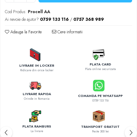
Diverse accesorii auto
Carcase protectie NOCO BOOST
Cod Produs:
Procell AA
Invertoare Auto
Ai nevoie de ajutor?
0759 133 116
/
0757 368 989
Incarcator masina electrica
Adauga la Favorite
Cere informatii
Aparate de spalat cu presiune
Compresoare
PLATA CARD
LIVRARE IN LOCKER
Plata online securizata
Ridicare din orice locker
LIVRARE RAPIDA
COMANDA PE WHATSAPP
Orinde in Romania
0759 133 116
PLATA RAMBURS
TRANSPORT GRATUIT
La livrare
Peste 300 lei