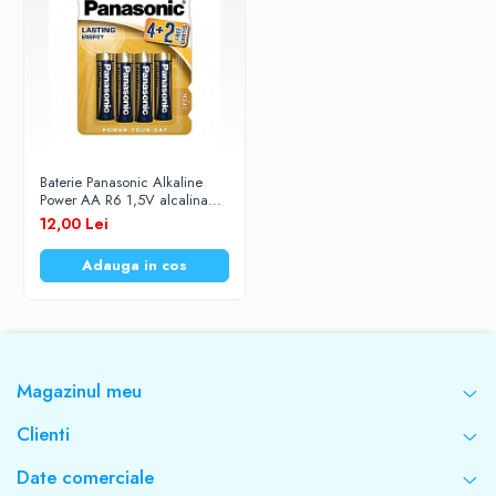
Baterie Panasonic Alkaline
Power AA R6 1,5V alcalina
LR06APB/6BP set 6 buc.
12,00 Lei
Adauga in cos
Magazinul meu
Clienti
Date comerciale