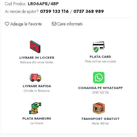
Diverse accesorii auto
Cod Produs:
LR06APB/4BP
Carcase protectie NOCO BOOST
Ai nevoie de ajutor?
0759 133 116
/
0757 368 989
Invertoare Auto
Adauga la Favorite
Cere informatii
Incarcator masina electrica
Aparate de spalat cu presiune
Compresoare
PLATA CARD
LIVRARE IN LOCKER
Plata online securizata
Ridicare din orice locker
LIVRARE RAPIDA
COMANDA PE WHATSAPP
Orinde in Romania
0759 133 116
PLATA RAMBURS
TRANSPORT GRATUIT
La livrare
Peste 300 lei