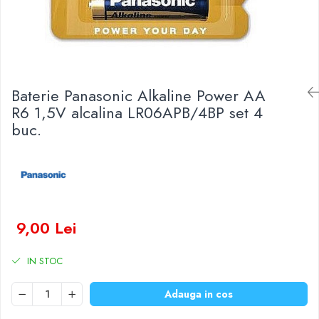
Baterii Zinc-Aer
Becuri LED
Aplice LED
Lanterne
Lampi
Baterie Panasonic Alkaline Power AA
Kit-uri vlogging
R6 1,5V alcalina LR06APB/4BP set 4
Electrice
buc.
Convertoare tensiune
Prelungitoare
Stabilizatoare tensiune
Ventilatoare
Diverse gadgeturi
9,00 Lei
Cablu coaxial
Periferice PC
IN STOC
Accesorii auto
Redresoare
Adauga in cos
Roboti pornire