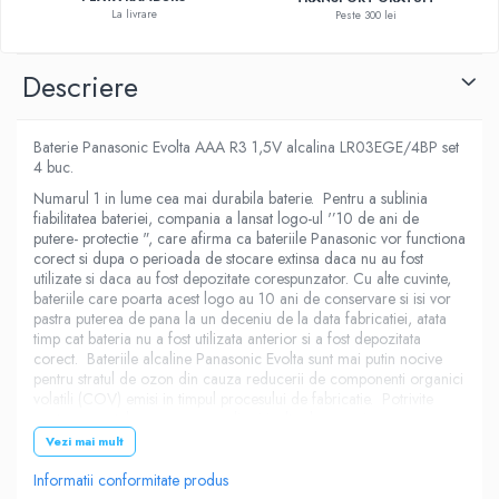
La livrare
Peste 300 lei
Descriere
Baterie Panasonic Evolta AAA R3 1,5V alcalina LR03EGE/4BP set
4 buc.
Numarul 1 in lume cea mai durabila baterie. Pentru a sublinia
fiabilitatea bateriei, compania a lansat logo-ul '’10 de ani de
putere- protectie ", care afirma ca bateriile Panasonic vor functiona
corect si dupa o perioada de stocare extinsa daca nu au fost
utilizate si daca au fost depozitate corespunzator. Cu alte cuvinte,
bateriile care poarta acest logo au 10 ani de conservare si isi vor
pastra puterea de pana la un deceniu de la data fabricatiei, atata
timp cat bateria nu a fost utilizata anterior si a fost depozitata
corect. Bateriile alcaline Panasonic Evolta sunt mai putin nocive
pentru stratul de ozon din cauza reducerii de componenti organici
volatili (COV) emisi in timpul procesului de fabricatie. Potrivite
pentru aparatele cu cerere medie si inalta de energie.
Vezi mai mult
Informatii conformitate produs