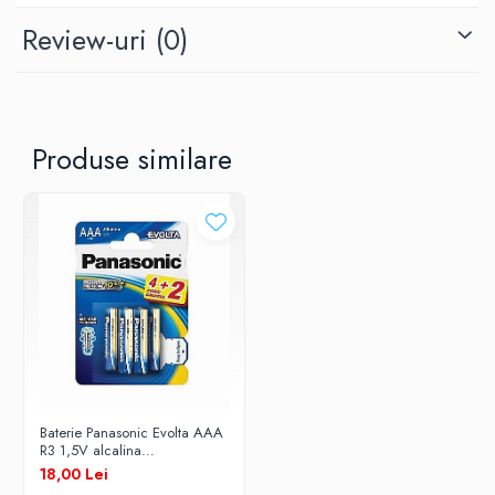
Review-uri
(0)
Produse similare
Baterie Panasonic Evolta AAA
R3 1,5V alcalina
LR03EGE/6BP set 6 buc.
18,00 Lei