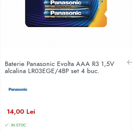
Baterii Zinc-Aer
Becuri LED
Aplice LED
Lanterne
Lampi
Kit-uri vlogging
Electrice
Convertoare tensiune
Baterie Panasonic Evolta AAA R3 1,5V
Prelungitoare
alcalina LR03EGE/4BP set 4 buc.
Stabilizatoare tensiune
Ventilatoare
Diverse gadgeturi
Cablu coaxial
Periferice PC
Accesorii auto
14,00 Lei
Redresoare
IN STOC
Roboti pornire