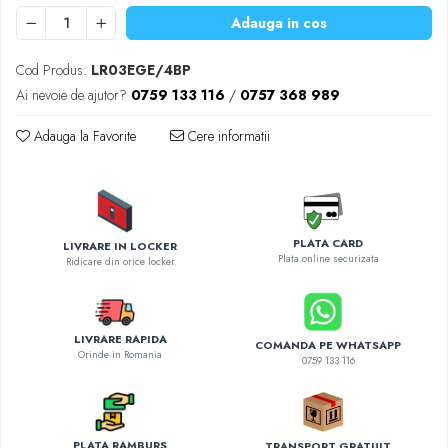
Diverse accesorii auto
Adauga in cos
Carcase protectie NOCO BOOST
Invertoare Auto
Cod Produs:
LR03EGE/4BP
Incarcator masina electrica
Ai nevoie de ajutor?
0759 133 116
/
0757 368 989
Aparate de spalat cu presiune
Adauga la Favorite
Cere informatii
Compresoare
PLATA CARD
LIVRARE IN LOCKER
Plata online securizata
Ridicare din orice locker
LIVRARE RAPIDA
COMANDA PE WHATSAPP
Orinde in Romania
0759 133 116
PLATA RAMBURS
TRANSPORT GRATUIT