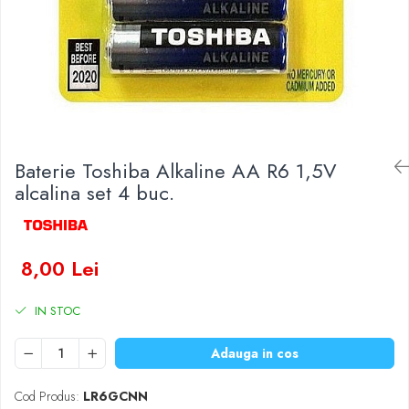
Baterii Zinc-Aer
Becuri LED
Aplice LED
Lanterne
Lampi
Kit-uri vlogging
Electrice
Baterie Toshiba Alkaline AA R6 1,5V
Convertoare tensiune
alcalina set 4 buc.
Prelungitoare
Stabilizatoare tensiune
Ventilatoare
8,00 Lei
Diverse gadgeturi
Cablu coaxial
IN STOC
Periferice PC
Accesorii auto
Adauga in cos
Redresoare
Roboti pornire
Cod Produs:
LR6GCNN