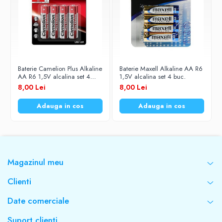
Baterie Camelion Plus Alkaline
Baterie Maxell Alkaline AA R6
AA R6 1,5V alcalina set 4
1,5V alcalina set 4 buc.
buc.
8,00 Lei
8,00 Lei
Adauga in cos
Adauga in cos
Magazinul meu
Clienti
Date comerciale
Suport clienti