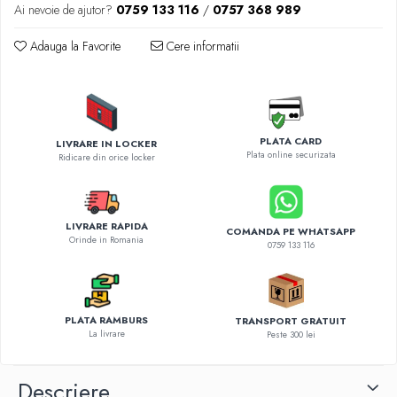
Diverse accesorii auto
Ai nevoie de ajutor?
0759 133 116
/
0757 368 989
Carcase protectie NOCO BOOST
Adauga la Favorite
Cere informatii
Invertoare Auto
Incarcator masina electrica
Aparate de spalat cu presiune
Compresoare
PLATA CARD
LIVRARE IN LOCKER
Plata online securizata
Ridicare din orice locker
LIVRARE RAPIDA
COMANDA PE WHATSAPP
Orinde in Romania
0759 133 116
PLATA RAMBURS
TRANSPORT GRATUIT
La livrare
Peste 300 lei
Descriere