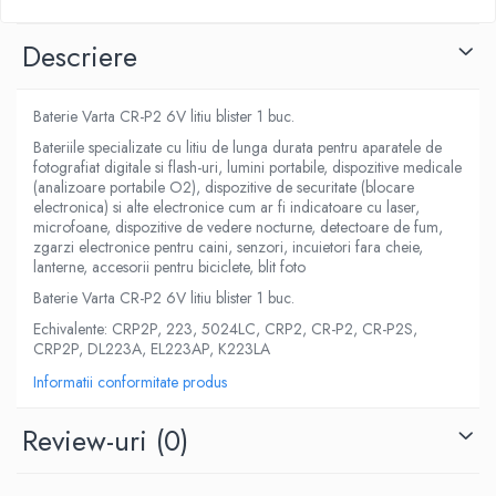
Descriere
Baterie Varta CR-P2 6V litiu blister 1 buc.
Bateriile specializate cu litiu de lunga durata pentru aparatele de
fotografiat digitale si flash-uri, lumini portabile, dispozitive medicale
(analizoare portabile O2), dispozitive de securitate (blocare
electronica) si alte electronice cum ar fi indicatoare cu laser,
microfoane, dispozitive de vedere nocturne, detectoare de fum,
zgarzi electronice pentru caini, senzori, incuietori fara cheie,
lanterne, accesorii pentru biciclete, blit foto
Baterie Varta CR-P2 6V litiu blister 1 buc.
Echivalente: CRP2P, 223, 5024LC, CRP2, CR-P2, CR-P2S,
CRP2P, DL223A, EL223AP, K223LA
Informatii conformitate produs
Review-uri
(0)