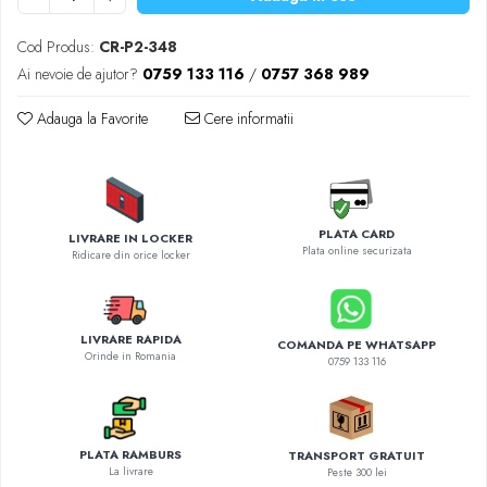
Diverse accesorii auto
Carcase protectie NOCO BOOST
Cod Produs:
CR-P2-348
Invertoare Auto
Ai nevoie de ajutor?
0759 133 116
/
0757 368 989
Incarcator masina electrica
Adauga la Favorite
Cere informatii
Aparate de spalat cu presiune
Compresoare
PLATA CARD
LIVRARE IN LOCKER
Plata online securizata
Ridicare din orice locker
LIVRARE RAPIDA
COMANDA PE WHATSAPP
Orinde in Romania
0759 133 116
PLATA RAMBURS
TRANSPORT GRATUIT
La livrare
Peste 300 lei