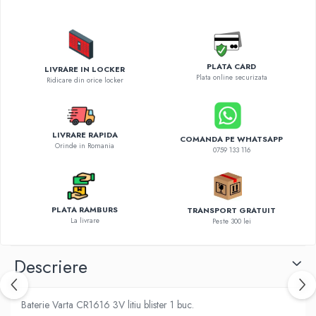
Diverse accesorii auto
Carcase protectie NOCO BOOST
Invertoare Auto
Incarcator masina electrica
PLATA CARD
LIVRARE IN LOCKER
Aparate de spalat cu presiune
Plata online securizata
Ridicare din orice locker
Compresoare
LIVRARE RAPIDA
COMANDA PE WHATSAPP
Orinde in Romania
0759 133 116
PLATA RAMBURS
TRANSPORT GRATUIT
La livrare
Peste 300 lei
Descriere
Baterie Varta CR1616 3V litiu blister 1 buc.