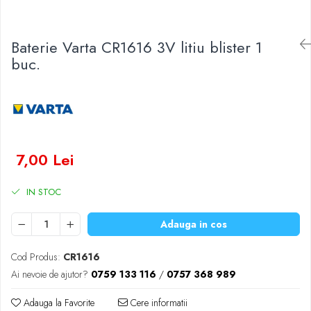
Baterii Zinc-Aer
Becuri LED
Aplice LED
Baterie Varta CR1616 3V litiu blister 1
Lanterne
buc.
Lampi
Kit-uri vlogging
Electrice
Convertoare tensiune
Prelungitoare
7,00 Lei
Stabilizatoare tensiune
Ventilatoare
IN STOC
Diverse gadgeturi
Cablu coaxial
Adauga in cos
Periferice PC
Cod Produs:
CR1616
Accesorii auto
Ai nevoie de ajutor?
0759 133 116
/
0757 368 989
Redresoare
Roboti pornire
Adauga la Favorite
Cere informatii