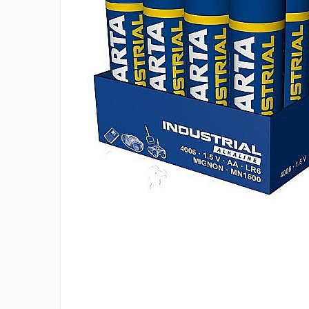
Incarcatoare 12V / 6V AGM / VRLA
Surse de iluminat
Becuri LED
Aplice LED
Lanterne
Lampi
Kit-uri vlogging
Electrice
Convertoare tensiune
Prelungitoare
Stabilizatoare tensiune
Ventilatoare
Diverse gadgeturi
Cablu coaxial
Periferice PC
Accesorii auto
Redresoare