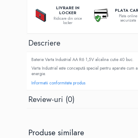
Roboti pornire
LIVRARE IN
PLATA CA
LOCKER
Diverse accesorii auto
Plata online
Ridicare din orice
securizata
Carcase protectie NOCO BOOST
locker
Invertoare Auto
Incarcator masina electrica
Descriere
Aparate de spalat cu presiune
Compresoare
Baterie Varta Industrial AA R6 1,5V alcalina cutie 40 buc.
Top Branduri
Varta Industrial este concepută special pentru aparate cum ar 
Top Categorii
energie.
Incarcatoare auto
Informatii conformitate produs
Roboti pornire
Redresoare
Review-uri
(0)
Baterii Alcaline Tip AG
Acumulatori
Incarcatoare
Produse similare
Becuri LED