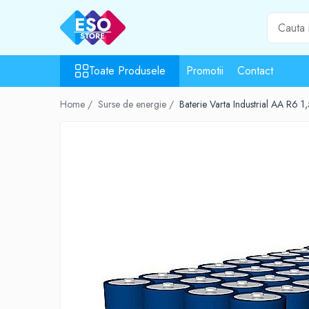
Toate Produsele
Toate Produsele
Promotii
Contact
Toate Categoriile
Surse de energie
Home /
Surse de energie /
Baterie Varta Industrial AA R6 1
Baterii
Acumulatori
UPS-uri
Powerbank-uri
Panouri solare
Generatoare
Surse de incarcare
Incarcatoare
Alimentatoare USB
Incarcatoare auto
Cabluri USB