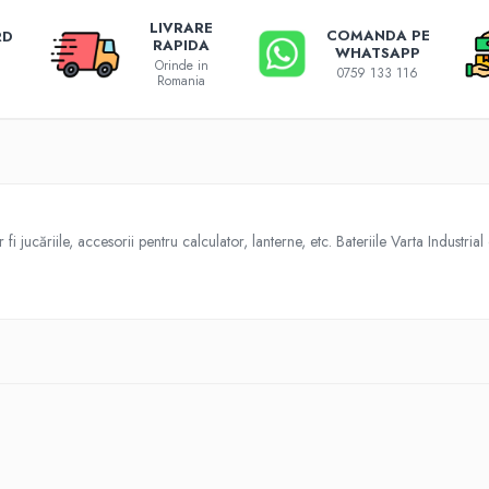
LIVRARE
COMANDA PE
RD
RAPIDA
WHATSAPP
Orinde in
0759 133 116
Romania
fi jucăriile, accesorii pentru calculator, lanterne, etc. Bateriile Varta Industri