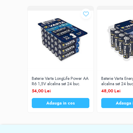
Prelungitoare
UPS-uri
Stabilizatoare tensiune
Incarcatoare auto
Cabluri USB
Baterii Zinc-Aer
Toate Produsele
Baterie Varta LongLife Power AA
Baterie Varta Ene
R6 1,5V alcalina set 24 buc.
alcalina set 24 buc
54,00 Lei
48,00 Lei
Adauga in cos
Adauga 