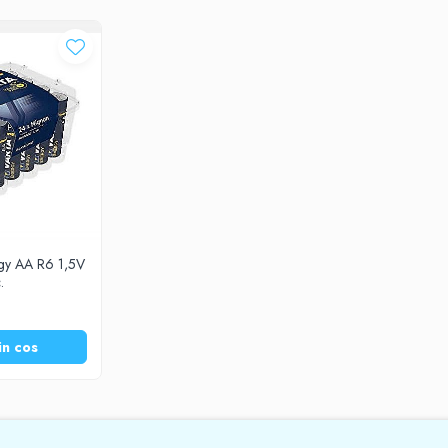
rgy AA R6 1,5V
.
in cos