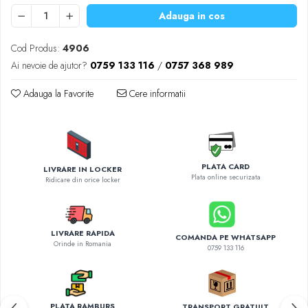
Diverse accesorii auto
Adauga in cos
Carcase protectie NOCO BOOST
Invertoare Auto
Cod Produs:
4906
Incarcator masina electrica
Ai nevoie de ajutor?
0759 133 116
/
0757 368 989
Aparate de spalat cu presiune
Adauga la Favorite
Cere informatii
Compresoare
PLATA CARD
LIVRARE IN LOCKER
Plata online securizata
Ridicare din orice locker
LIVRARE RAPIDA
COMANDA PE WHATSAPP
Orinde in Romania
0759 133 116
PLATA RAMBURS
TRANSPORT GRATUIT