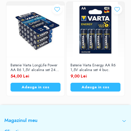
Baterie Varta LongLife Power
Baterie Varta Energy AA R6
AA R6 1,5V alcalina set 24
1,5V alcalina set 4 buc.
buc.
54,00 Lei
9,00 Lei
Adauga in cos
Adauga in cos
Magazinul meu