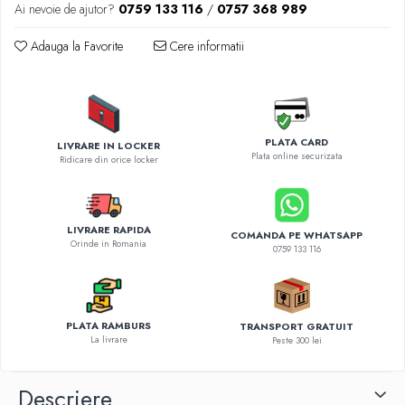
Diverse accesorii auto
Ai nevoie de ajutor?
0759 133 116
/
0757 368 989
Carcase protectie NOCO BOOST
Adauga la Favorite
Cere informatii
Invertoare Auto
Incarcator masina electrica
Aparate de spalat cu presiune
Compresoare
PLATA CARD
LIVRARE IN LOCKER
Plata online securizata
Ridicare din orice locker
LIVRARE RAPIDA
COMANDA PE WHATSAPP
Orinde in Romania
0759 133 116
PLATA RAMBURS
TRANSPORT GRATUIT
La livrare
Peste 300 lei
Descriere