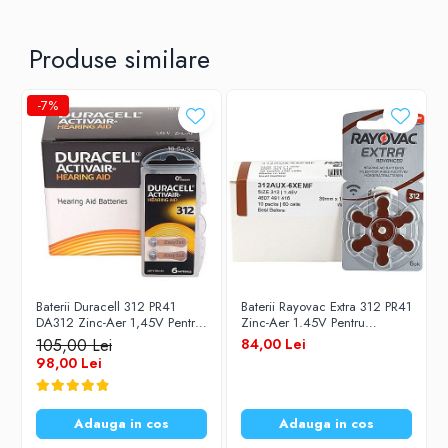
Produse similare
-7%
Baterii Duracell 312 PR41
Baterii Rayovac Extra 312 PR41
DA312 Zinc-Aer 1,45V Pentru
Zinc-Aer 1.45V Pentru
Aparate Auditive Set 60
Aparate Auditive Set 60
105,00 Lei
84,00 Lei
Baterii
Baterii
98,00 Lei
Adauga in cos
Adauga in cos