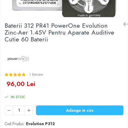
Baterii Zinc-Aer
Becuri LED
Aplice LED
Lanterne
Baterii 312 PR41 PowerOne Evolution
Lampi
Zinc-Aer 1.45V Pentru Aparate Auditive
Cutie 60 Baterii
Kit-uri vlogging
Electrice
Convertoare tensiune
Prelungitoare
Stabilizatoare tensiune
1 Review
Ventilatoare
96,00 Lei
Diverse gadgeturi
Cablu coaxial
IN STOC
Periferice PC
Accesorii auto
Adauga in cos
Redresoare
Roboti pornire
Cod Produs:
Evolution P312