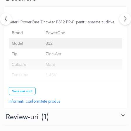
Baterii PowerOne Zinc-Aer P312 PR41 pentru aparate auditive.
Brand
PowerOne
Model
312
Tip
Zinc-Aer
Culoare
Maro
Tensiune
1.45V
Dimensiune
7.9 x 3.6 mm
Vezi mai mult
Alte coduri
B3124, B347PA, AC312E, PR41, HA312, 312A
Informatii conformitate produs
Numar baterii
60
Review-uri
(1)