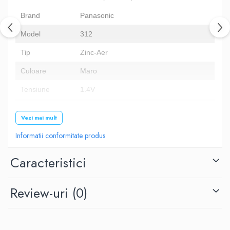
Brand
Panasonic
Model
312
Tip
Zinc-Aer
Culoare
Maro
Tensiune
1.4V
Dimensiune
7.9 x 3.6 mm
Vezi mai mult
Alte coduri
B3124, B347PA, AC312E, PR41, HA312, 312A
Informatii conformitate produs
Numar baterii
60
Caracteristici
Review-uri
(0)