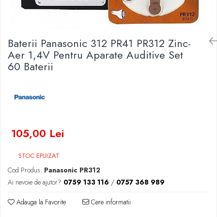
Baterii Zinc-Aer
Becuri LED
Aplice LED
Lanterne
Baterii Panasonic 312 PR41 PR312 Zinc-
Lampi
Aer 1,4V Pentru Aparate Auditive Set
60 Baterii
Kit-uri vlogging
Electrice
Convertoare tensiune
Prelungitoare
Stabilizatoare tensiune
Ventilatoare
105,00 Lei
Diverse gadgeturi
Cablu coaxial
STOC EPUIZAT
Periferice PC
Cod Produs:
Panasonic PR312
Accesorii auto
Ai nevoie de ajutor?
0759 133 116
/
0757 368 989
Redresoare
Adauga la Favorite
Cere informatii
Roboti pornire