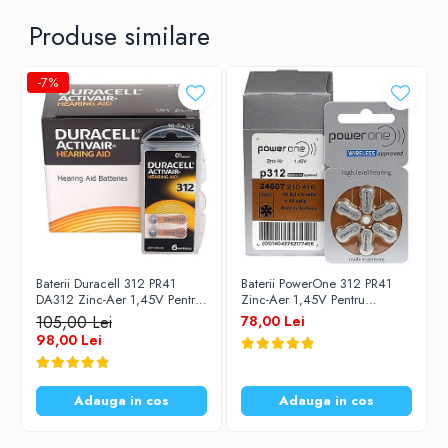
Produse similare
-7%
Baterii Duracell 312 PR41
Baterii PowerOne 312 PR41
DA312 Zinc-Aer 1,45V Pentru
Zinc-Aer 1,45V Pentru
Aparate Auditive Set 60
Aparate Auditive Set 60
105,00 Lei
78,00 Lei
Baterii
Baterii
98,00 Lei
Adauga in cos
Adauga in cos