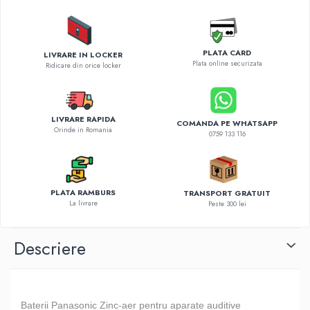
Diverse accesorii auto
Carcase protectie NOCO BOOST
Invertoare Auto
PLATA CARD
LIVRARE IN LOCKER
Incarcator masina electrica
Plata online securizata
Ridicare din orice locker
Aparate de spalat cu presiune
Compresoare
LIVRARE RAPIDA
COMANDA PE WHATSAPP
Orinde in Romania
0759 133 116
PLATA RAMBURS
TRANSPORT GRATUIT
La livrare
Peste 300 lei
Descriere
Baterii Panasonic Zinc-aer pentru aparate auditive