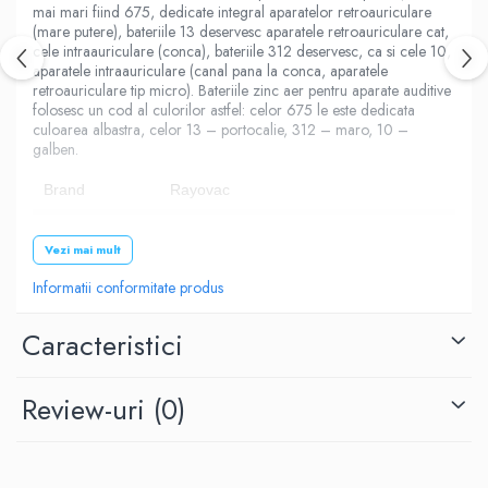
mai mari fiind 675, dedicate integral aparatelor retroauriculare
(mare putere), bateriile 13 deservesc aparatele retroauriculare cat,
cele intraauriculare (conca), bateriile 312 deservesc, ca si cele 10,
aparatele intraauriculare (canal pana la conca, aparatele
retroauriculare tip micro). Bateriile zinc aer pentru aparate auditive
folosesc un cod al culorilor astfel: celor 675 le este dedicata
culoarea albastra, celor 13 – portocalie, 312 – maro, 10 –
galben.
Brand
Rayovac
Model
312
Vezi mai mult
Tip
Zinc-Aer
Informatii conformitate produs
Culoare
Maro
Caracteristici
Tensiune
1.45V
Dimensiune
7.9 x 3.6 mm
Review-uri
(0)
Alte coduri
B3124, B347PA, AC312E, PR41, HA312, 312A
Numar baterii
60