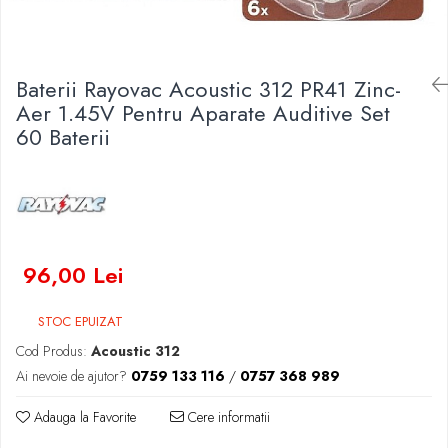
Baterii Zinc-Aer
Becuri LED
Aplice LED
Lanterne
Baterii Rayovac Acoustic 312 PR41 Zinc-
Lampi
Aer 1.45V Pentru Aparate Auditive Set
60 Baterii
Kit-uri vlogging
Electrice
Convertoare tensiune
Prelungitoare
Stabilizatoare tensiune
Ventilatoare
96,00 Lei
Diverse gadgeturi
Cablu coaxial
STOC EPUIZAT
Periferice PC
Cod Produs:
Acoustic 312
Accesorii auto
Ai nevoie de ajutor?
0759 133 116
/
0757 368 989
Redresoare
Adauga la Favorite
Cere informatii
Roboti pornire