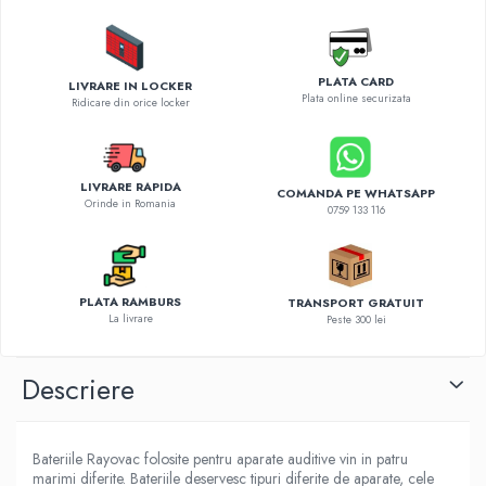
Diverse accesorii auto
Carcase protectie NOCO BOOST
Invertoare Auto
PLATA CARD
LIVRARE IN LOCKER
Incarcator masina electrica
Plata online securizata
Ridicare din orice locker
Aparate de spalat cu presiune
Compresoare
LIVRARE RAPIDA
COMANDA PE WHATSAPP
Orinde in Romania
0759 133 116
PLATA RAMBURS
TRANSPORT GRATUIT
La livrare
Peste 300 lei
Descriere
Bateriile Rayovac folosite pentru aparate auditive vin in patru
marimi diferite. Bateriile deservesc tipuri diferite de aparate, cele