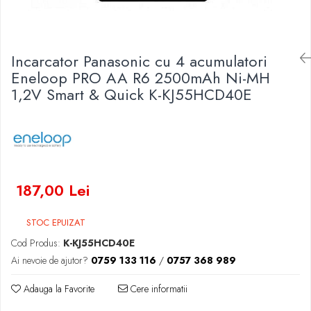
Baterii Zinc-Aer
Becuri LED
Aplice LED
Lanterne
Incarcator Panasonic cu 4 acumulatori
Eneloop PRO AA R6 2500mAh Ni-MH
Lampi
1,2V Smart & Quick K-KJ55HCD40E
Kit-uri vlogging
Electrice
Convertoare tensiune
Prelungitoare
Stabilizatoare tensiune
Ventilatoare
187,00 Lei
Diverse gadgeturi
Cablu coaxial
STOC EPUIZAT
Periferice PC
Cod Produs:
K-KJ55HCD40E
Accesorii auto
Ai nevoie de ajutor?
0759 133 116
/
0757 368 989
Redresoare
Adauga la Favorite
Cere informatii
Roboti pornire