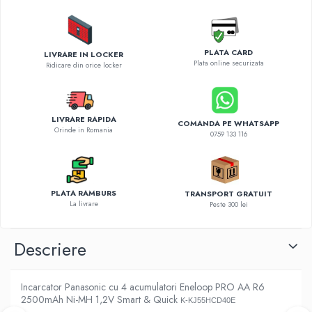
Diverse accesorii auto
Carcase protectie NOCO BOOST
Invertoare Auto
PLATA CARD
LIVRARE IN LOCKER
Incarcator masina electrica
Plata online securizata
Ridicare din orice locker
Aparate de spalat cu presiune
Compresoare
LIVRARE RAPIDA
COMANDA PE WHATSAPP
Orinde in Romania
0759 133 116
PLATA RAMBURS
TRANSPORT GRATUIT
La livrare
Peste 300 lei
Descriere
Incarcator Panasonic cu 4 acumulatori Eneloop PRO AA R6
2500mAh Ni-MH 1,2V Smart & Quick
K-KJ55HCD40E