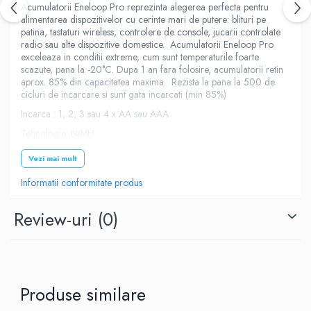
Acumulatorii Eneloop Pro reprezinta alegerea perfecta pentru
alimentarea dispozitivelor cu cerinte mari de putere: blituri pe
patina, tastaturi wireless, controlere de console, jucarii controlate
radio sau alte dispozitive domestice. Acumulatorii Eneloop Pro
exceleaza in conditii extreme, cum sunt temperaturile foarte
scazute, pana la -20°C. Dupa 1 an fara folosire, acumulatorii retin
aprox. 85% din capacitatea maxima. Rezista la pana la 500 de
cicluri de incarcare si sunt gata incarcati (min 85%)
Incarca : 1, 2, 3 sau 4 x AA sau AAA
Tehnologie: NiMH
Controlul incarcarii: celule individuale
Vezi mai mult
Detectarea supraincarcarii: Da
Informatii conformitate produs
Controlul timpului si al temperaturii: Da
Protectia impotriva incarcarii bateriei cu acumulator: Da
Review-uri
(0)
Intrare: AC 100-240V / 50-60Hz 0.3A
Iesire: DC 1.5V x 4; 3.2A max.
Timp incarcare : 220 minute(1-4 AA) 110 minute (2 AA) 75 minute
(1 AA) 200 minute (1-4 AAA) 100 minute (2 AAA) 65 minute (1
Produse similare
AAA)