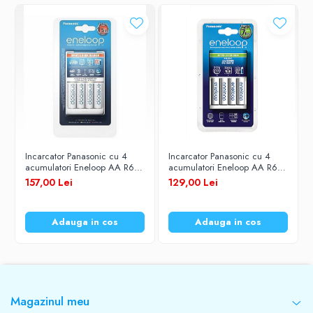
Indicator de incarcare: 4 LED-uri
Incarcator Panasonic cu 4
Incarcator Panasonic cu 4
acumulatori Eneloop AA R6
acumulatori Eneloop AA R6
1900mAh Ni-MH 1,2V K-
1900mAh Ni-MH 1,2V K-
157,00 Lei
129,00 Lei
KJ55MCC40E Smart & Quick
KJ17MCC40E
Adauga in cos
Adauga in cos
Magazinul meu