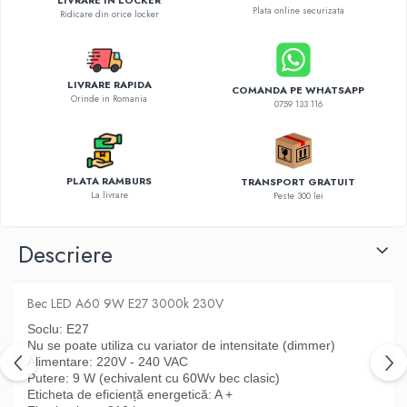
LIVRARE IN LOCKER
Diverse accesorii auto
Plata online securizata
Ridicare din orice locker
Carcase protectie NOCO BOOST
Invertoare Auto
Incarcator masina electrica
LIVRARE RAPIDA
COMANDA PE WHATSAPP
Orinde in Romania
Aparate de spalat cu presiune
0759 133 116
Compresoare
PLATA RAMBURS
TRANSPORT GRATUIT
La livrare
Peste 300 lei
Descriere
Bec LED A60 9W E27 3000k 230V
Soclu: E27
Nu se poate utiliza cu variator de intensitate (dimmer)
Alimentare: 220V - 240 VAC
Putere: 9 W (echivalent cu 60Wv bec clasic)
Eticheta de eficiență energetică: A +