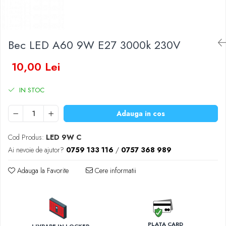
Baterii Zinc-Aer
Becuri LED
Aplice LED
Lanterne
Bec LED A60 9W E27 3000k 230V
Lampi
10,00 Lei
Kit-uri vlogging
Electrice
IN STOC
Convertoare tensiune
Prelungitoare
Adauga in cos
Stabilizatoare tensiune
Ventilatoare
Cod Produs:
LED 9W C
Diverse gadgeturi
Ai nevoie de ajutor?
0759 133 116
/
0757 368 989
Cablu coaxial
Adauga la Favorite
Cere informatii
Periferice PC
Accesorii auto
Redresoare
Roboti pornire
PLATA CARD