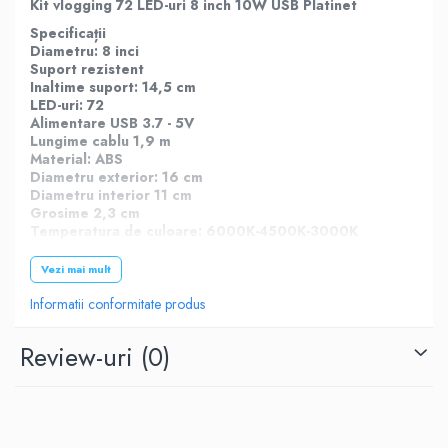
Kit vlogging 72 LED-uri 8 inch 10W USB Platinet
Specificații
Diametru: 8 inci
Suport rezistent
Inaltime suport: 14,5 cm
LED-uri: 72
Alimentare USB 3.7 - 5V
Lungime cablu 1,9 m
Material: ABS
Diametru exterior: 16 cm
Diametru interior 11 cm
Grosime 2,3 cm
Temperatura de culoare: 6000K-4500K-3000K
CRI: Ra>90
Flux luminos: 800 LM
Vezi mai mult
Greutate 132 g
Control: telecomandă pe cablu (pornire, oprire,
Informatii conformitate produs
modificare luminozitate și culoare)
Review-uri
(0)