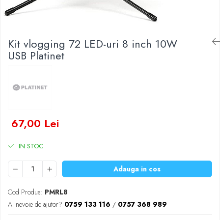
Baterii Zinc-Aer
Becuri LED
Aplice LED
Lanterne
Kit vlogging 72 LED-uri 8 inch 10W
Lampi
USB Platinet
Kit-uri vlogging
Electrice
Convertoare tensiune
Prelungitoare
Stabilizatoare tensiune
67,00 Lei
Ventilatoare
Diverse gadgeturi
IN STOC
Cablu coaxial
Adauga in cos
Periferice PC
Accesorii auto
Cod Produs:
PMRL8
Redresoare
Ai nevoie de ajutor?
0759 133 116
/
0757 368 989
Roboti pornire