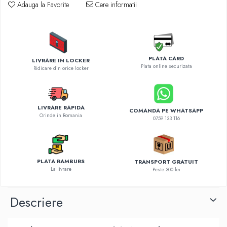
Diverse accesorii auto
Adauga la Favorite
Cere informatii
Carcase protectie NOCO BOOST
Invertoare Auto
Incarcator masina electrica
Aparate de spalat cu presiune
PLATA CARD
LIVRARE IN LOCKER
Plata online securizata
Compresoare
Ridicare din orice locker
LIVRARE RAPIDA
COMANDA PE WHATSAPP
Orinde in Romania
0759 133 116
PLATA RAMBURS
TRANSPORT GRATUIT
La livrare
Peste 300 lei
Descriere