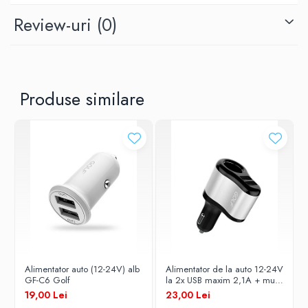
Review-uri
(0)
1xUSB + 1xType C
Nr. iesiri
Produse similare
2
Amperi incarcare
2x3A
Culoare
Alb
Brand
Alimentator auto (12-24V) alb
Alimentator de la auto 12-24V
GF-C6 Golf
la 2x USB maxim 2,1A + mufa
bricheta mama negru GF-C14
19,00 Lei
23,00 Lei
Golf
Golf