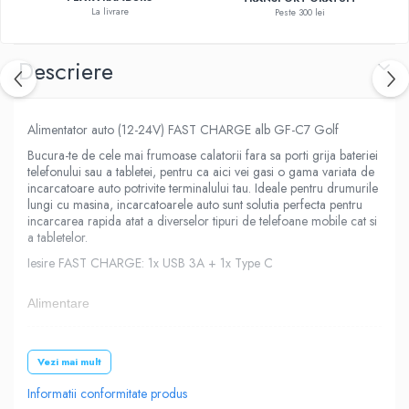
La livrare
Peste 300 lei
Descriere
Alimentator auto (12-24V) FAST CHARGE alb GF-C7 Golf
Bucura-te de cele mai frumoase calatorii fara sa porti grija bateriei
telefonului sau a tabletei, pentru ca aici vei gasi o gama variata de
incarcatoare auto potrivite terminalului tau. Ideale pentru drumurile
lungi cu masina, incarcatoarele auto sunt solutia perfecta pentru
incarcarea rapida atat a diverselor tipuri de telefoane mobile cat si
a tabletelor.
Iesire FAST CHARGE: 1x USB 3A + 1x Type C
Alimentare
12V - 24V Auto
Vezi mai mult
Informatii conformitate produs
Iesire