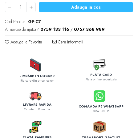
Diverse accesorii auto
Adauga in cos
Carcase protectie NOCO BOOST
Invertoare Auto
Cod Produs:
GF-C7
Incarcator masina electrica
Ai nevoie de ajutor?
0759 133 116
/
0757 368 989
Aparate de spalat cu presiune
Adauga la Favorite
Cere informatii
Compresoare
PLATA CARD
LIVRARE IN LOCKER
Plata online securizata
Ridicare din orice locker
LIVRARE RAPIDA
COMANDA PE WHATSAPP
Orinde in Romania
0759 133 116
PLATA RAMBURS
TRANSPORT GRATUIT