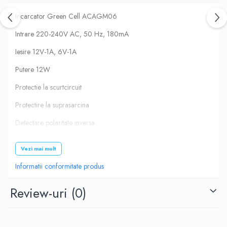
Incarcator Green Cell ACAGM06
Intrare 220-240V AC, 50 Hz, 180mA
Iesire 12V-1A, 6V-1A
Putere 12W
Protectie la scurtcircuit
Protectire la suprasarcina
Detectare polaritate inversa
Poate fi folosit la incarcarea acumulatorilor pentru navomedele,
Vezi mai mult
biciclete electrice, cantare, boxe active, masinute pentru copii,
barcute pescuit, VRLA, AGM, GEL, SLA, etc.
Informatii conformitate produs
Review-uri
(0)