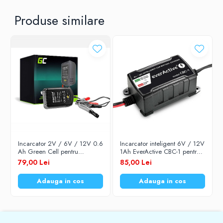
Produse similare
Incarcator 2V / 6V / 12V 0.6
Incarcator inteligent 6V / 12V
Ah Green Cell pentru
1Ah EverActive CBC-1 pentru
acumulatori stationari etansi
acumulatori stationari etansi
79,00 Lei
85,00 Lei
plumb-acid VRLA SLA AGM
plumb-acid VRLA SLA AGM
GEL ACAGM05
GEL
Adauga in cos
Adauga in cos