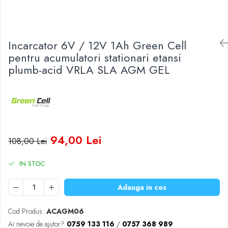
Baterii Zinc-Aer
Becuri LED
Aplice LED
Lanterne
Incarcator 6V / 12V 1Ah Green Cell
Lampi
pentru acumulatori stationari etansi
plumb-acid VRLA SLA AGM GEL
Kit-uri vlogging
Electrice
Convertoare tensiune
Prelungitoare
Stabilizatoare tensiune
Ventilatoare
94,00 Lei
108,00 Lei
Diverse gadgeturi
Cablu coaxial
IN STOC
Periferice PC
Adauga in cos
Accesorii auto
Redresoare
Cod Produs:
ACAGM06
Roboti pornire
Ai nevoie de ajutor?
0759 133 116
/
0757 368 989