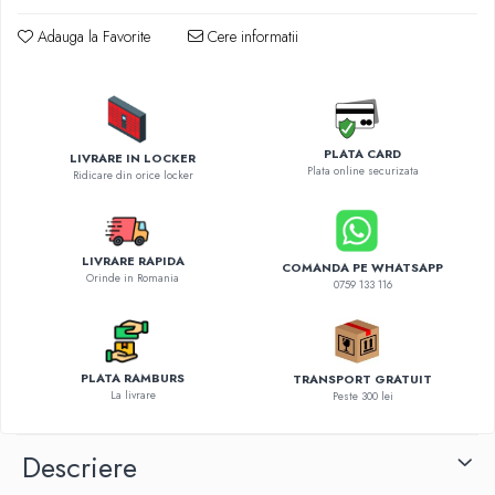
Diverse accesorii auto
Carcase protectie NOCO BOOST
Adauga la Favorite
Cere informatii
Invertoare Auto
Incarcator masina electrica
Aparate de spalat cu presiune
Compresoare
PLATA CARD
LIVRARE IN LOCKER
Plata online securizata
Ridicare din orice locker
LIVRARE RAPIDA
COMANDA PE WHATSAPP
Orinde in Romania
0759 133 116
PLATA RAMBURS
TRANSPORT GRATUIT
La livrare
Peste 300 lei
Descriere