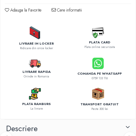
Diverse accesorii auto
Carcase protectie NOCO BOOST
Adauga la Favorite
Cere informatii
Invertoare Auto
Incarcator masina electrica
Aparate de spalat cu presiune
Compresoare
PLATA CARD
LIVRARE IN LOCKER
Plata online securizata
Ridicare din orice locker
LIVRARE RAPIDA
COMANDA PE WHATSAPP
Orinde in Romania
0759 133 116
PLATA RAMBURS
TRANSPORT GRATUIT
La livrare
Peste 300 lei
Descriere