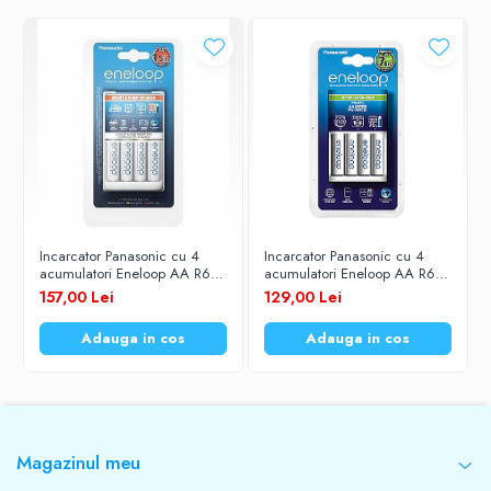
Incarcator Panasonic cu 4
Incarcator Panasonic cu 4
acumulatori Eneloop AA R6
acumulatori Eneloop AA R6
1900mAh Ni-MH 1,2V K-
1900mAh Ni-MH 1,2V K-
157,00 Lei
129,00 Lei
KJ55MCC40E Smart & Quick
KJ17MCC40E
Adauga in cos
Adauga in cos
Magazinul meu