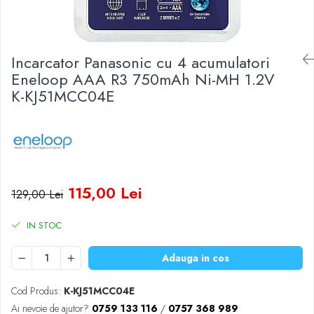
Baterii Zinc-Aer
Becuri LED
Aplice LED
Lanterne
Incarcator Panasonic cu 4 acumulatori
Lampi
Eneloop AAA R3 750mAh Ni-MH 1.2V
K-KJ51MCC04E
Kit-uri vlogging
Electrice
Convertoare tensiune
Prelungitoare
Stabilizatoare tensiune
Ventilatoare
115,00 Lei
129,00 Lei
Diverse gadgeturi
Cablu coaxial
IN STOC
Periferice PC
Adauga in cos
Accesorii auto
Redresoare
Cod Produs:
K-KJ51MCC04E
Roboti pornire
Ai nevoie de ajutor?
0759 133 116
/
0757 368 989