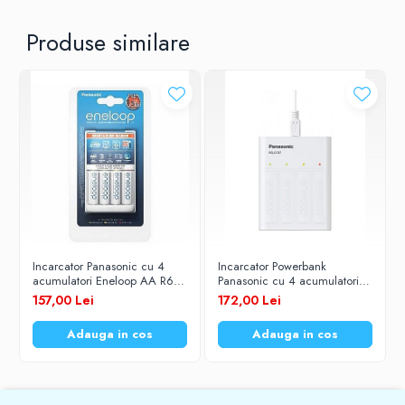
Produse similare
Incarcator Panasonic cu 4
Incarcator Powerbank
acumulatori Eneloop AA R6
Panasonic cu 4 acumulatori
1900mAh Ni-MH 1,2V K-
Eneloop 1,2V 1900mah Ni-
157,00 Lei
172,00 Lei
KJ55MCC40E Smart & Quick
MH K-KJ87MCC40USB
Adauga in cos
Adauga in cos