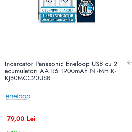
Baterii Zinc-Aer
Becuri LED
Aplice LED
Lanterne
Lampi
Kit-uri vlogging
Electrice
Convertoare tensiune
Incarcator Panasonic Eneloop USB cu 2
Prelungitoare
acumulatori AA R6 1900mAh Ni-MH K-
Stabilizatoare tensiune
KJ80MCC20USB
Ventilatoare
Diverse gadgeturi
Cablu coaxial
Periferice PC
Accesorii auto
79,00 Lei
Redresoare
Roboti pornire