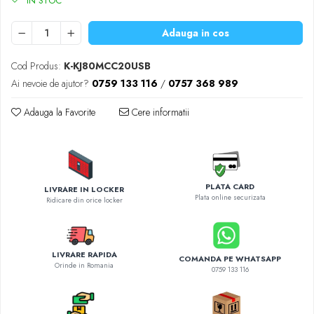
IN STOC
Diverse accesorii auto
Carcase protectie NOCO BOOST
Adauga in cos
Invertoare Auto
Incarcator masina electrica
Cod Produs:
K-KJ80MCC20USB
Aparate de spalat cu presiune
Ai nevoie de ajutor?
0759 133 116
/
0757 368 989
Compresoare
Adauga la Favorite
Cere informatii
PLATA CARD
LIVRARE IN LOCKER
Plata online securizata
Ridicare din orice locker
LIVRARE RAPIDA
COMANDA PE WHATSAPP
Orinde in Romania
0759 133 116