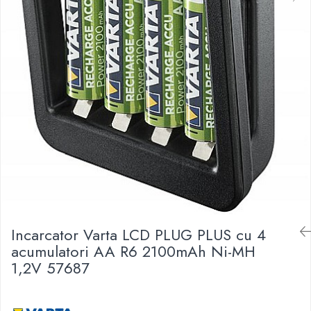
Baterii Zinc-Aer
Becuri LED
Aplice LED
Lanterne
Lampi
Kit-uri vlogging
Electrice
Convertoare tensiune
Prelungitoare
Stabilizatoare tensiune
Ventilatoare
Diverse gadgeturi
Cablu coaxial
Incarcator Varta LCD PLUG PLUS cu 4
Periferice PC
acumulatori AA R6 2100mAh Ni-MH
Accesorii auto
1,2V 57687
Redresoare
Roboti pornire