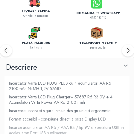
LIVRARE RAPIDA
COMANDA PE WHATSAPP
Orinde in Romania
0759 133 116
PLATA RAMBURS
TRANSPORT GRATUIT
La livrare
Peste 300 lei
Descriere
Incarcator Varta LCD PLUG PLUS cu 4 acumulatori AA R6
2100mAh Ni-MH 1,2V 57687
Incarcator Varta LCD Plug Charger+ 57687 R6 R3 9V + 4
Acumulatori Varta Power AA R6 2100 mah
Incarcare usoara si sigura intr-un design unic si ergonomic
Format accesibil - conexiune direct la priza Display LCD
Incarca acumulatori AA R6 / AAA R3 / tip 9V si aparatura USB in
acelasi timp Port USB suplimentar