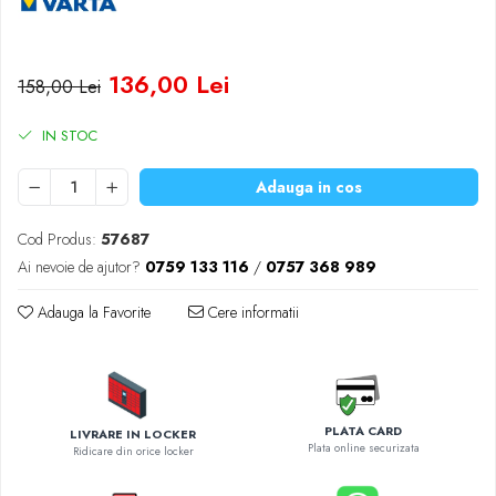
Diverse accesorii auto
Carcase protectie NOCO BOOST
Invertoare Auto
136,00 Lei
158,00 Lei
Incarcator masina electrica
Aparate de spalat cu presiune
IN STOC
Compresoare
Adauga in cos
Cod Produs:
57687
Ai nevoie de ajutor?
0759 133 116
/
0757 368 989
Adauga la Favorite
Cere informatii
PLATA CARD
LIVRARE IN LOCKER
Plata online securizata
Ridicare din orice locker