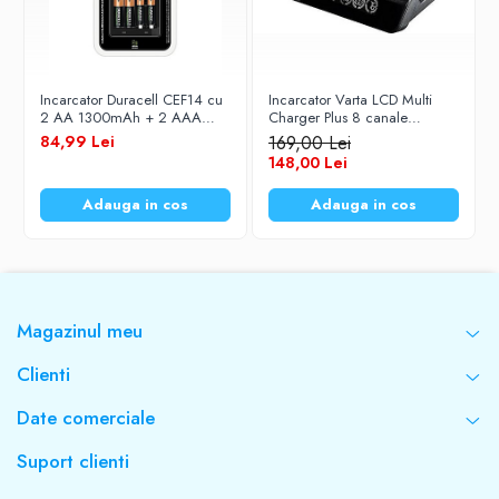
Incarcator Duracell CEF14 cu
Incarcator Varta LCD Multi
2 AA 1300mAh + 2 AAA
Charger Plus 8 canale
750mAh Ni-MH
independente pentru
84,99 Lei
169,00 Lei
acumulatori AA (R6) / AAA
148,00 Lei
(R3) 1,2V Ni-MH 57681
Adauga in cos
Adauga in cos
Magazinul meu
Clienti
Date comerciale
Suport clienti