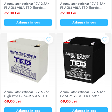
Acumulator stationar 12V 2,7Ah
Acumulator stationar 12V 3,5Ah
Baterii Zinc-Aer
Becuri LED
F1 AGM VRLA TED Electric
F1 AGM VRLA TED Electric
TED1227
TED1235
59,00 Lei
59,00 Lei
Aplice LED
Lanterne
Adauga in cos
Adauga in cos
Lampi
Kit-uri vlogging
Electrice
Convertoare tensiune
Prelungitoare
Stabilizatoare tensiune
Ventilatoare
Diverse gadgeturi
Cablu coaxial
Periferice PC
Acumulator stationar 12V 5,2Ah
Acumulator stationar 12V 6,1Ah
Accesorii auto
High Rate F2 AGM VRLA TED
F2 AGM VRLA TED Electric
Electric TED1252
TED1261
Redresoare
69,00 Lei
69,00 Lei
Roboti pornire
Adauga in cos
Adauga in cos