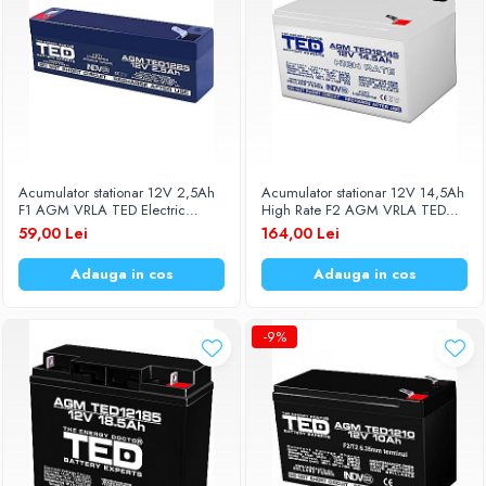
Acumulator stationar 12V 2,5Ah
Acumulator stationar 12V 14,5Ah
F1 AGM VRLA TED Electric
High Rate F2 AGM VRLA TED
TED1225
Electric TED12145
59,00 Lei
164,00 Lei
Adauga in cos
Adauga in cos
-9%