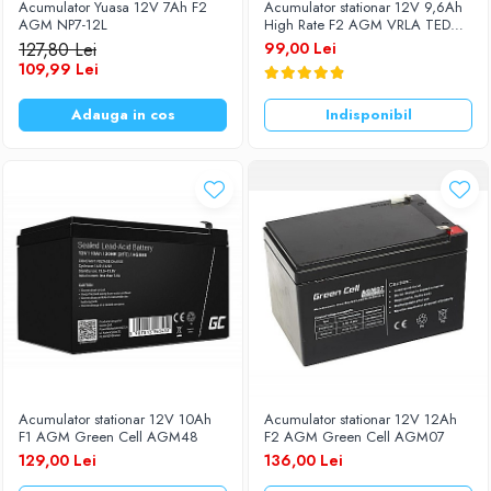
Acumulator Yuasa 12V 7Ah F2
Acumulator stationar 12V 9,6Ah
AGM NP7-12L
High Rate F2 AGM VRLA TED
Electric TED1296
127,80 Lei
99,00 Lei
109,99 Lei
Adauga in cos
Indisponibil
Acumulator stationar 12V 10Ah
Acumulator stationar 12V 12Ah
F1 AGM Green Cell AGM48
F2 AGM Green Cell AGM07
129,00 Lei
136,00 Lei