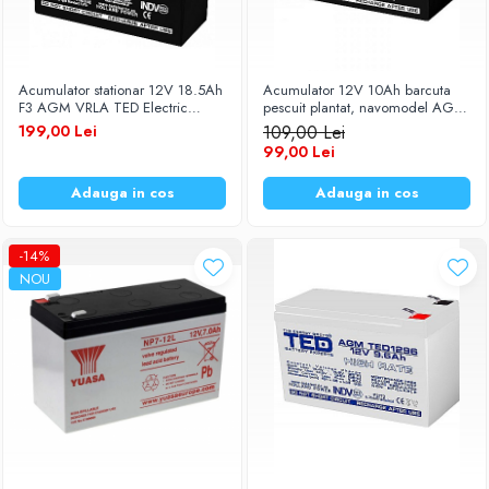
Acumulator stationar 12V 18.5Ah
Acumulator 12V 10Ah barcuta
F3 AGM VRLA TED Electric
pescuit plantat, navomodel AGM
TED12185
VRLA TED Electric
199,00 Lei
109,00 Lei
99,00 Lei
Adauga in cos
Adauga in cos
-14%
NOU