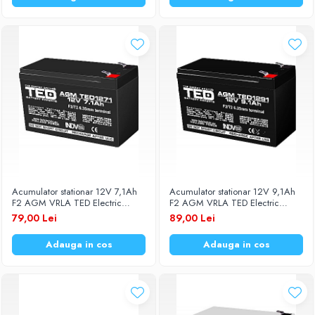
Diverse accesorii auto
Carcase protectie NOCO BOOST
Invertoare Auto
Incarcator masina electrica
Aparate de spalat cu presiune
Compresoare
Acumulator stationar 12V 7,1Ah
Acumulator stationar 12V 9,1Ah
F2 AGM VRLA TED Electric
F2 AGM VRLA TED Electric
TED1271F2
TED1291
79,00 Lei
89,00 Lei
Adauga in cos
Adauga in cos