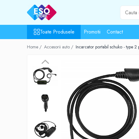
Toate Produsele
Toate Produsele
Promotii
Contact
Toate Categoriile
Surse de energie
Home /
Accesorii auto /
Incarcator portabil schuko - type 
Baterii
Acumulatori
UPS-uri
Powerbank-uri
Panouri solare
Generatoare
Surse de incarcare
Incarcatoare
Alimentatoare USB
Incarcatoare auto
Cabluri USB