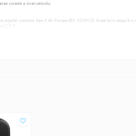
area curenta a incarcatorului.
 popular conector type 2 din Europa (IEC 62196-2). Acest lucru asigura o comp
rii CCS 2.
a necesara pentru a va proteja vehiculul si incarcatorul impotriva deteriorarii
 EQC / A250e / C350e / GLC 350e Audi E-Tron BMW i3 / i3s / i8 Jagua
e-Soul / Niro PHEV / Optima PHEV Hyundai IONIQ Electric / KONA Electri