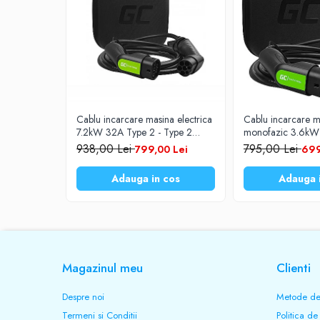
Protectie la supraincazire - Da
Prelungitoare
Protectie la supratensiune - Da
UPS-uri
Protectie la scurtciurcuit - Da
Stabilizatoare tensiune
Lungime - 6.5 metri
Incarcatoare auto
Clasa protectie IP66
Cabluri USB
Temperatura de lucru -25 - 55 ° C
Cablu incarcare masina electrica
Cablu incarcare ma
Baterii Zinc-Aer
Display - LCD
7.2kW 32A Type 2 - Type 2
monofazic 3.6kW 
lungime 5 metri Green Cell
Type 2 lungime 5
Toate Produsele
938,00 Lei
795,00 Lei
799,00 Lei
699
EV09 + case de depozitare
Cell EV13 + case 
Adauga in cos
Adauga 
Magazinul meu
Clienti
Despre noi
Metode de
Termeni si Conditii
Politica de