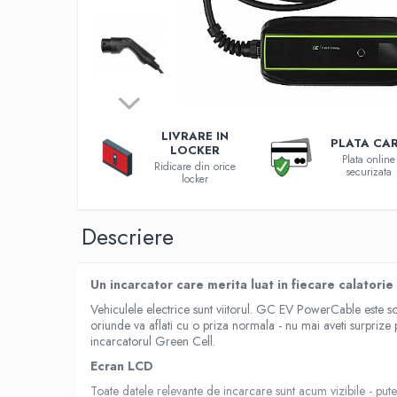
Incarcatoare 12V / 6V AGM / VRLA
Surse de iluminat
Becuri LED
Aplice LED
Lanterne
Lampi
LIVRARE IN
PLATA CA
Kit-uri vlogging
LOCKER
Plata online
Ridicare din orice
Electrice
securizata
locker
Convertoare tensiune
Prelungitoare
Descriere
Stabilizatoare tensiune
Ventilatoare
Un incarcator care merita luat in fiecare calatorie
Diverse gadgeturi
Vehiculele electrice sunt viitorul. GC EV PowerCable este sol
Cablu coaxial
oriunde va aflati cu o priza normala - nu mai aveti surprize
Periferice PC
incarcatorul Green Cell.
Accesorii auto
Ecran LCD
Redresoare
Toate datele relevante de incarcare sunt acum vizibile - put