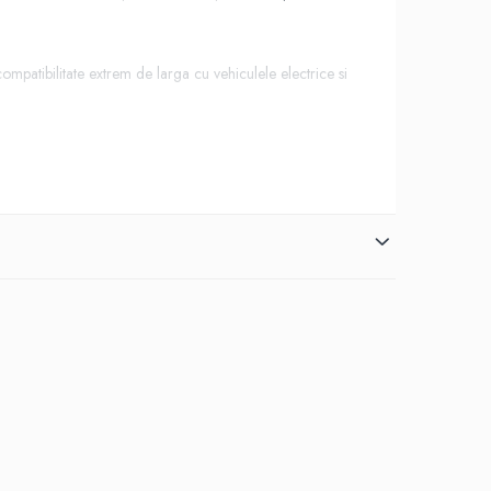
atibilitate extrem de larga cu vehiculele electrice si
. Electronica moderna, constructia durabila si strasa
r I-Pace Volvo S90 PHEV / V60 PHEV / V90 PHEV / XC60
c Volkswagen e-Golf / Golf GTE / e-Up! / ID.3 Skoda