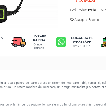
STOC EPUIZAT
Cod Produs:
EV16
Ai 
Adauga la Favorite
LIVRARE
COMANDA PE
RD
RAPIDA
WHATSAPP
Orinde in
0759 133 116
Romania
utia ideala pentru cei care doresc un sistem de incarcare fiabil, versatil si, c
 pe drum. Un sistem modern de incarcare, un design minimalist și o constructie 
erea curenta, timpul de sesiune, temperatura de functionare sau chiar capacit