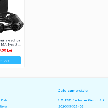
sina electrica
16A Type 2 -
 metri Green
,00 Lei
de depozitare
in cos
Date comerciale
 Plata
S.C. ESO Exclusive Group S.R.L
 Retur
J2020009029402