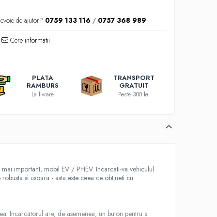
nevoie de ajutor?
0759 133 116
/
0757 368 989
Cere informatii
PLATA
TRANSPORT
RAMBURS
GRATUIT
La livrare
Peste 300 lei
el mai important, mobil EV / PHEV. Incarcati-va vehiculul
robusta si usoara - asta este ceea ce obtineti cu
atea. Incarcatorul are, de asemenea, un buton pentru a