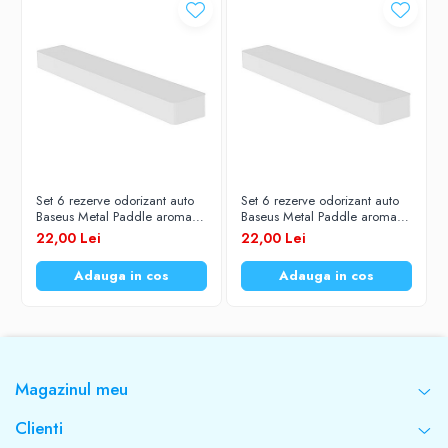
Set 6 rezerve odorizant auto
Set 6 rezerve odorizant auto
Baseus Metal Paddle aroma
Baseus Metal Paddle aroma
Osmanthus
trandafir
22,00 Lei
22,00 Lei
Adauga in cos
Adauga in cos
Magazinul meu
Clienti