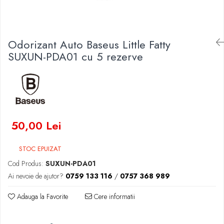
Baterii Zinc-Aer
Becuri LED
Aplice LED
Lanterne
Odorizant Auto Baseus Little Fatty
Lampi
SUXUN-PDA01 cu 5 rezerve
Kit-uri vlogging
Electrice
Convertoare tensiune
Prelungitoare
Stabilizatoare tensiune
50,00 Lei
Ventilatoare
Diverse gadgeturi
STOC EPUIZAT
Cablu coaxial
Cod Produs:
SUXUN-PDA01
Periferice PC
Ai nevoie de ajutor?
0759 133 116
/
0757 368 989
Accesorii auto
Adauga la Favorite
Cere informatii
Redresoare
Roboti pornire