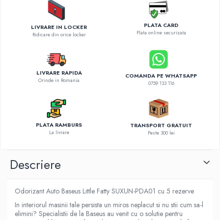
Diverse accesorii auto
Carcase protectie NOCO BOOST
PLATA CARD
LIVRARE IN LOCKER
Invertoare Auto
Plata online securizata
Ridicare din orice locker
Incarcator masina electrica
Aparate de spalat cu presiune
Compresoare
LIVRARE RAPIDA
COMANDA PE WHATSAPP
Orinde in Romania
0759 133 116
PLATA RAMBURS
TRANSPORT GRATUIT
La livrare
Peste 300 lei
Descriere
Odorizant Auto Baseus Little Fatty SUXUN-PDA01 cu 5 rezerve
In interiorul masinii tale persista un miros neplacut si nu stii cum sa-l
elimini? Specialistii de la Baseus au venit cu o solutie pentru