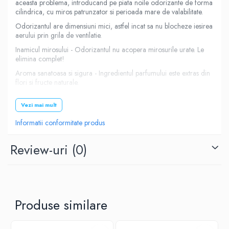
aceasta problema, introducand pe piata noile odorizante de forma
cilindrica, cu miros patrunzator si perioada mare de valabilitate.
Odorizantul are dimensiuni mici, astfel incat sa nu blocheze iesirea
aerului prin grila de ventilatie.
Inamicul mirosului - Odorizantul nu acopera mirosurile urate. Le
elimina complet!
Aroma sanatoasa si sigura - Ingredientul parfumului este extras din
flori si fructe naturale.
5 pastile de parfum = 2 ani de prospetime - o reumplere cu o
singura pastila de parfum dureaza aproximativ 5 luni. Asadar, 5
Vezi mai mult
pastile iti ofera peste 2 ani de prospetime!
Informatii conformitate produs
Corp realizat în întregime din aluminiu , atașat la grila de ventilație
, fixare finisată cu silicon moale pentru a nu deteriora grila,
Review-uri
(0)
Dimensiune: 3,2 x 2 x 2 cm
Greutate: 16 g
Pachetul include: odorizant auto cu 5 rezerve parfumate
Produse similare