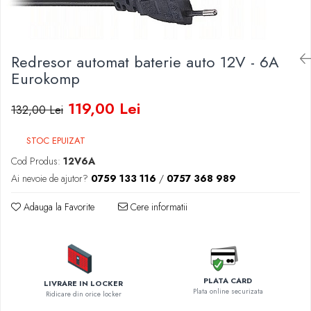
Baterii Zinc-Aer
Becuri LED
Aplice LED
Lanterne
Redresor automat baterie auto 12V - 6A
Lampi
Eurokomp
Kit-uri vlogging
119,00 Lei
132,00 Lei
Electrice
Convertoare tensiune
STOC EPUIZAT
Prelungitoare
Cod Produs:
12V6A
Stabilizatoare tensiune
Ai nevoie de ajutor?
0759 133 116
/
0757 368 989
Ventilatoare
Diverse gadgeturi
Adauga la Favorite
Cere informatii
Cablu coaxial
Periferice PC
Accesorii auto
Redresoare
PLATA CARD
LIVRARE IN LOCKER
Plata online securizata
Ridicare din orice locker
Roboti pornire