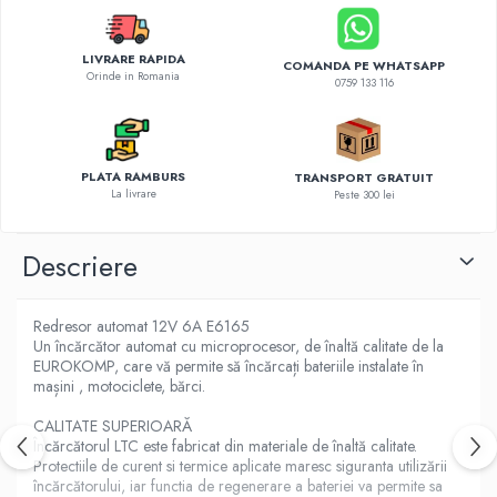
Diverse accesorii auto
Carcase protectie NOCO BOOST
LIVRARE RAPIDA
Invertoare Auto
COMANDA PE WHATSAPP
Orinde in Romania
0759 133 116
Incarcator masina electrica
Aparate de spalat cu presiune
Compresoare
PLATA RAMBURS
TRANSPORT GRATUIT
La livrare
Peste 300 lei
Descriere
Redresor automat 12V 6A E6165
Un încărcător automat cu microprocesor, de înaltă calitate de la
EUROKOMP, care vă permite să încărcați bateriile instalate în
mașini , motociclete, bărci.
CALITATE SUPERIOARĂ
Încărcătorul LTC este fabricat din materiale de înaltă calitate.
Protectiile de curent si termice aplicate maresc siguranta utilizării
încărcătorului, iar functia de regenerare a bateriei va permite sa