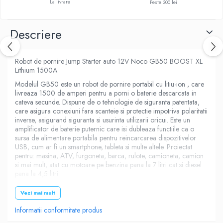
La livrare
Peste 300 lei
Descriere
Robot de pornire Jump Starter auto 12V Noco GB50 BOOST XL
Lithium 1500A
Modelul GB50 este un robot de pornire portabil cu litiu-ion , care
livreaza 1500 de amperi pentru a porni o baterie descarcata in
cateva secunde. Dispune de o tehnologie de siguranta patentata,
care asigura conexiuni fara scanteie si protectie impotriva polaritatii
inverse, asigurand siguranta si usurinta utilizarii oricui. Este un
amplificator de baterie puternic care isi dubleaza functiile ca o
sursa de alimentare portabila pentru reincarcarea dispozitivelor
USB, cum ar fi un smartphone, tableta si multe altele. Proiectat
pentru: masina, ATV, furgoneta, barca, rulote, camioneta, camion
si mai mult, atat cu motoare pe benzina pana la 7 litri cat si diesel
pana la 4,5 litri.
Iesirea port integrat USB 2.1A poate sa alimenteze toate
Vezi mai mult
dispozitivele USB, cum ar fi smartphone-urile, camerele GoPro,
tablete, lanterne reincarcabile, castile fara fir si multe altele.
Informatii conformitate produs
Acumulatorul Boost extinde durata de viata si durata de