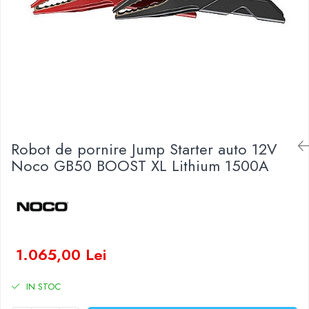
Baterii Zinc-Aer
Becuri LED
Aplice LED
Lanterne
Lampi
Kit-uri vlogging
Electrice
Convertoare tensiune
Robot de pornire Jump Starter auto 12V
Prelungitoare
Noco GB50 BOOST XL Lithium 1500A
Stabilizatoare tensiune
Ventilatoare
Diverse gadgeturi
Cablu coaxial
Periferice PC
1.065,00 Lei
Accesorii auto
Redresoare
IN STOC
Roboti pornire