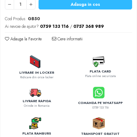
Diverse accesorii auto
Adauga in cos
Carcase protectie NOCO BOOST
Invertoare Auto
Cod Produs:
GB50
Incarcator masina electrica
Ai nevoie de ajutor?
0759 133 116
/
0757 368 989
Aparate de spalat cu presiune
Adauga la Favorite
Cere informatii
Compresoare
PLATA CARD
LIVRARE IN LOCKER
Plata online securizata
Ridicare din orice locker
LIVRARE RAPIDA
COMANDA PE WHATSAPP
Orinde in Romania
0759 133 116
PLATA RAMBURS
TRANSPORT GRATUIT