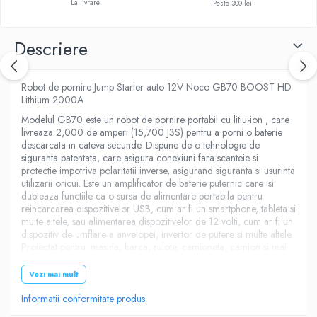
La livrare
Peste 300 lei
Descriere
Robot de pornire Jump Starter auto 12V Noco GB70 BOOST HD
Lithium 2000A
Modelul GB70 este un robot de pornire portabil cu litiu-ion , care
livreaza 2,000 de amperi (15,700 J3S) pentru a porni o baterie
descarcata in cateva secunde. Dispune de o tehnologie de
siguranta patentata, care asigura conexiuni fara scanteie si
protectie impotriva polaritatii inverse, asigurand siguranta si usurinta
utilizarii oricui. Este un amplificator de baterie puternic care isi
dubleaza functiile ca o sursa de alimentare portabila pentru
reincarcarea dispozitivelor USB, cum ar fi un smartphone, tableta si
multe altele, sau alimentarea dispozitivelor de 12 volti, cum ar fi un
dispozitiv de umflare a anvelopei, invertor de putere si multe altele.
Proiectat pentru: masina, barca, rulote, camioneta, camion si mai
mult, atat cu motoare pe benzina pana la 8 litri cat si diesel pana la
6 litri.
Vezi mai mult
Iesirea port integrat USB 2.1A poate sa alimenteze toate
Informatii conformitate produs
dispozitivele USB, cum ar fi smartphone-urile, camerele GoPro,