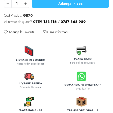
Diverse accesorii auto
Adauga in cos
Carcase protectie NOCO BOOST
Invertoare Auto
Cod Produs:
GB70
Incarcator masina electrica
Ai nevoie de ajutor?
0759 133 116
/
0757 368 989
Aparate de spalat cu presiune
Adauga la Favorite
Cere informatii
Compresoare
PLATA CARD
LIVRARE IN LOCKER
Plata online securizata
Ridicare din orice locker
LIVRARE RAPIDA
COMANDA PE WHATSAPP
Orinde in Romania
0759 133 116
PLATA RAMBURS
TRANSPORT GRATUIT