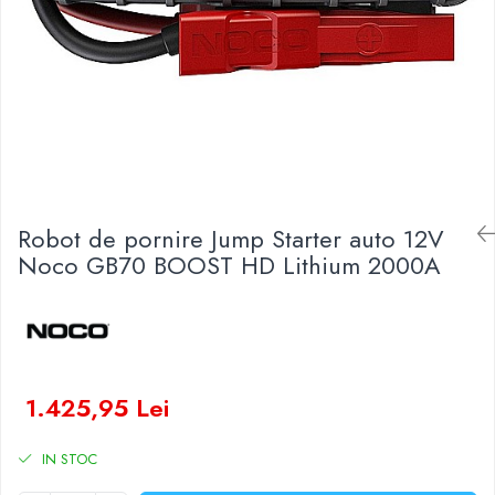
Baterii Zinc-Aer
Becuri LED
Aplice LED
Lanterne
Lampi
Kit-uri vlogging
Electrice
Convertoare tensiune
Robot de pornire Jump Starter auto 12V
Prelungitoare
Noco GB70 BOOST HD Lithium 2000A
Stabilizatoare tensiune
Ventilatoare
Diverse gadgeturi
Cablu coaxial
Periferice PC
1.425,95 Lei
Accesorii auto
Redresoare
IN STOC
Roboti pornire