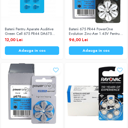
Baterii Pentru Aparate Auditive
Baterii 675 PR44 PowerOne
Green Cell 675 PR44 DA675
Evolution Zinc-Aer 1.45V Pentru
Zinc-Aer 1.45V Set 6 Buc.
Aparate Auditive cutie 60 Baterii
12,00 Lei
96,00 Lei
Adauga in cos
Adauga in cos