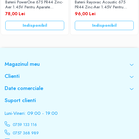
Baterii PowerOne 675 PR44 Zinc-
Baterii Rayovac Acoustic 675
Aer 1.45V Pentru Aparate
PR44 Zinc-Aer 1.45V Pentru
Auditive Set 60 Baterii
Aparate Auditive Set 60 Baterii
78,00 Lei
96,00 Lei
Indisponibil
Indisponibil
Magazinul meu
Clienti
Date comerciale
Suport clienti
Luni-Vineri: 09:00 - 19:00
0759 133 116
0757 368 989