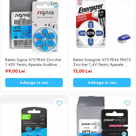
Baterii Signia 675 PR44 Zinc-Aer
Baterii Energizer 675 PR44 PR675
1.45V Pentru Aparate Auditive
Zinc-Aer 1,4V Pentru Aparate
Set 60 Baterii
Auditive Set 4 Baterii
99,00 Lei
12,00 Lei
Adauga in cos
Adauga in cos