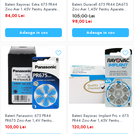
Baterii Rayovac Extra 675 PR44
Baterii Duracell 675 PR44 DA675
Baterii Zinc-Aer
Becuri LED
Zinc-Aer 1.45V Pentru Aparate
Zinc-Aer 1,45V Pentru Aparate
Auditive Set 60 Baterii
Auditive Set 60 Baterii
84,00 Lei
105,00 Lei
Aplice LED
98,00 Lei
Lanterne
Lampi
Adauga in cos
Adauga in cos
Kit-uri vlogging
Electrice
Convertoare tensiune
Prelungitoare
Stabilizatoare tensiune
Ventilatoare
Diverse gadgeturi
Cablu coaxial
Periferice PC
Accesorii auto
Baterii Panasonic 675 PR44
Baterii Rayovac Implant Pro + 675
Redresoare
PR675 Zinc-Aer 1,4V Pentru
PR44 Zinc-Aer 1,45V Pentru
Aparate Auditive Set 60 Baterii
Aparate Auditive Set 60 Baterii
105,00 Lei
120,00 Lei
Roboti pornire