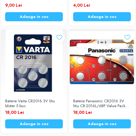
9,00 Lei
4,00 Lei
Adauga in cos
Adauga in cos
Baterie Varta CR2016 3V litiu
Baterie Panasonic CR2016 3V
blister 5 buc.
litiu CR-2016L/6BP Value Pack
set 6 buc.
18,00 Lei
18,00 Lei
Adauga in cos
Adauga in cos