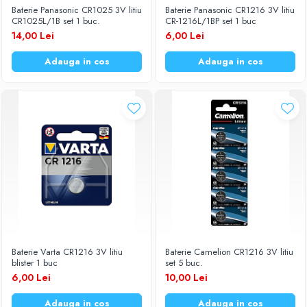
Baterie Panasonic CR1025 3V litiu
Baterie Panasonic CR1216 3V litiu
Baterii Zinc-Aer
Becuri LED
CR1025L/1B set 1 buc.
CR-1216L/1BP set 1 buc
14,00 Lei
6,00 Lei
Aplice LED
Lanterne
Adauga in cos
Adauga in cos
Lampi
Kit-uri vlogging
Electrice
Convertoare tensiune
Prelungitoare
Stabilizatoare tensiune
Ventilatoare
Diverse gadgeturi
Cablu coaxial
Periferice PC
Baterie Varta CR1216 3V litiu
Baterie Camelion CR1216 3V litiu
Accesorii auto
blister 1 buc
set 5 buc.
Redresoare
6,00 Lei
10,00 Lei
Roboti pornire
Adauga in cos
Adauga in cos