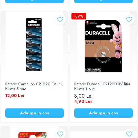
Diverse accesorii auto
Carcase protectie NOCO BOOST
-39%
Invertoare Auto
Incarcator masina electrica
Aparate de spalat cu presiune
Compresoare
Baterie Camelion CR1220 3V litiu
Baterie Duracell CR1220 3V litiu
blister 5 buc.
blister 1 buc.
12,00 Lei
8,00 Lei
4,90 Lei
Adauga in cos
Adauga in cos