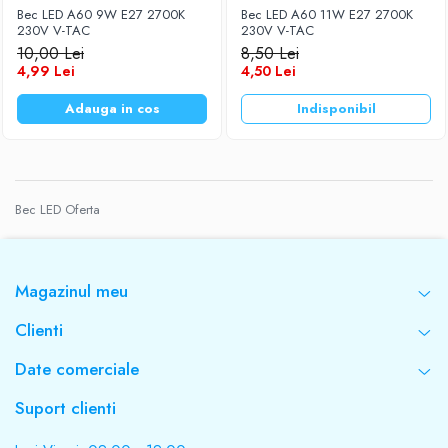
Bec LED A60 9W E27 2700K
Bec LED A60 11W E27 2700K
Baterii Zinc-Aer
Becuri LED
230V V-TAC
230V V-TAC
10,00 Lei
8,50 Lei
Aplice LED
4,99 Lei
4,50 Lei
Lanterne
Lampi
Adauga in cos
Indisponibil
Kit-uri vlogging
Electrice
Convertoare tensiune
Bec LED Oferta
Prelungitoare
Stabilizatoare tensiune
Ventilatoare
Magazinul meu
Diverse gadgeturi
Cablu coaxial
Clienti
Periferice PC
Date comerciale
Accesorii auto
Redresoare
Suport clienti
Roboti pornire