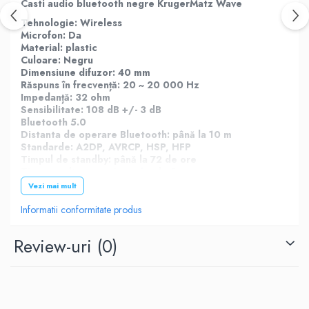
Casti audio bluetooth negre KrugerMatz Wave
Tehnologie: Wireless
Microfon: Da
Material: plastic
Culoare: Negru
Dimensiune difuzor: 40 mm
Răspuns în frecvență: 20 ~ 20 000 Hz
Impedanță: 32 ohm
Sensibilitate: 108 dB +/- 3 dB
Bluetooth 5.0
Distanta de operare Bluetooth: până la 10 m
Standarde: A2DP, AVRCP, HSP, HFP
Timpul de standby: până la 72 de ore
Timp ascultare muzica: până la 5 ore
Slot card microSD: Da
Vezi mai mult
Radio FM: Da
Capacitate baterie: 220 mAh
Informatii conformitate produs
Review-uri
(0)