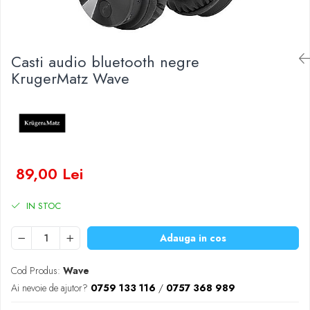
Baterii Zinc-Aer
Becuri LED
Aplice LED
Lanterne
Casti audio bluetooth negre
Lampi
KrugerMatz Wave
Kit-uri vlogging
Electrice
Convertoare tensiune
Prelungitoare
Stabilizatoare tensiune
89,00 Lei
Ventilatoare
Diverse gadgeturi
IN STOC
Cablu coaxial
Adauga in cos
Periferice PC
Accesorii auto
Cod Produs:
Wave
Redresoare
Ai nevoie de ajutor?
0759 133 116
/
0757 368 989
Roboti pornire