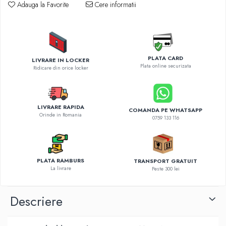
Diverse accesorii auto
Adauga la Favorite
Cere informatii
Carcase protectie NOCO BOOST
Invertoare Auto
Incarcator masina electrica
Aparate de spalat cu presiune
PLATA CARD
LIVRARE IN LOCKER
Plata online securizata
Compresoare
Ridicare din orice locker
LIVRARE RAPIDA
COMANDA PE WHATSAPP
Orinde in Romania
0759 133 116
PLATA RAMBURS
TRANSPORT GRATUIT
La livrare
Peste 300 lei
Descriere