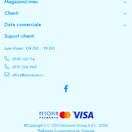
Magazinul meu
Tensiune de încărcare: 5V / 0.2A
Inclus: carcasă de încărcare, cablu USB, căști
Clienti
Date comerciale
Suport clienti
Luni-Vineri: 09:00 - 19:00
0759 133 116
0757 368 989
office@eso-store.ro
©Copyright S.C. ESO Exclusive Group S.R.L. 2026
Platforma E-commerce by Gomag