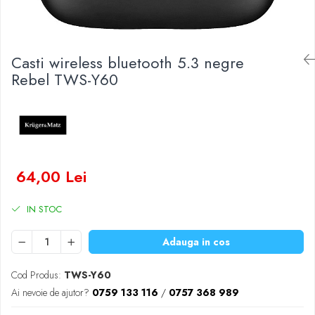
Baterii Zinc-Aer
Becuri LED
Aplice LED
Lanterne
Casti wireless bluetooth 5.3 negre
Lampi
Rebel TWS-Y60
Kit-uri vlogging
Electrice
Convertoare tensiune
Prelungitoare
Stabilizatoare tensiune
64,00 Lei
Ventilatoare
Diverse gadgeturi
IN STOC
Cablu coaxial
Adauga in cos
Periferice PC
Accesorii auto
Cod Produs:
TWS-Y60
Redresoare
Ai nevoie de ajutor?
0759 133 116
/
0757 368 989
Roboti pornire