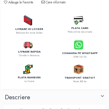
Diverse accesorii auto
Adauga la Favorite
Cere informatii
Carcase protectie NOCO BOOST
Invertoare Auto
Incarcator masina electrica
Aparate de spalat cu presiune
PLATA CARD
LIVRARE IN LOCKER
Plata online securizata
Compresoare
Ridicare din orice locker
LIVRARE RAPIDA
COMANDA PE WHATSAPP
Orinde in Romania
0759 133 116
PLATA RAMBURS
TRANSPORT GRATUIT
La livrare
Peste 300 lei
Descriere