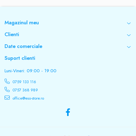
Intrerupator
Da
Magazinul meu
Clienti
Material
Date comerciale
Plastic
Suport clienti
Culoare
Luni-Vineri: 09:00 - 19:00
Alb / Negru
0759 133 116
0757 368 989
Brand
office@eso-store.ro
TED Electric