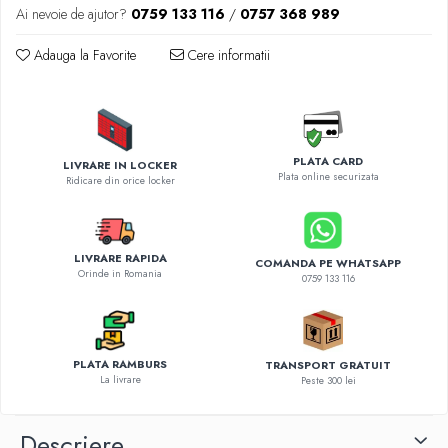
Diverse accesorii auto
Ai nevoie de ajutor?
0759 133 116
/
0757 368 989
Carcase protectie NOCO BOOST
Adauga la Favorite
Cere informatii
Invertoare Auto
Incarcator masina electrica
Aparate de spalat cu presiune
Compresoare
PLATA CARD
LIVRARE IN LOCKER
Plata online securizata
Ridicare din orice locker
LIVRARE RAPIDA
COMANDA PE WHATSAPP
Orinde in Romania
0759 133 116
PLATA RAMBURS
TRANSPORT GRATUIT
La livrare
Peste 300 lei
Descriere