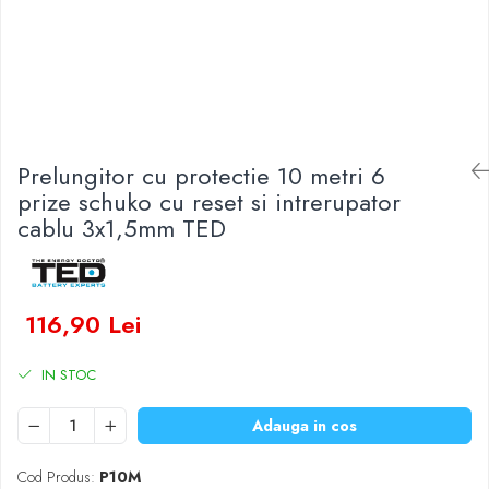
Baterii Zinc-Aer
Becuri LED
Aplice LED
Lanterne
Lampi
Kit-uri vlogging
Prelungitor cu protectie 10 metri 6
Electrice
prize schuko cu reset si intrerupator
Convertoare tensiune
cablu 3x1,5mm TED
Prelungitoare
Stabilizatoare tensiune
Ventilatoare
116,90 Lei
Diverse gadgeturi
Cablu coaxial
IN STOC
Periferice PC
Accesorii auto
Adauga in cos
Redresoare
Roboti pornire
Cod Produs:
P10M