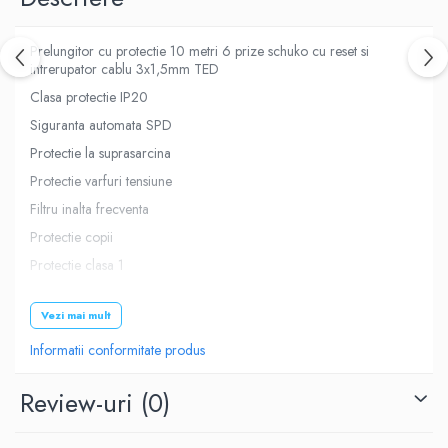
Prelungitor cu protectie 10 metri 6 prize schuko cu reset si
intrerupator cablu 3x1,5mm TED
Clasa protectie IP20
Siguranta automata SPD
Protectie la suprasarcina
Protectie varfuri tensiune
Filtru inalta frecventa
Protectie copii
Protectie clasa 1
Lungime cablu (m)
Vezi mai mult
Informatii conformitate produs
10
Review-uri
(0)
Sectiune cablu (mm)