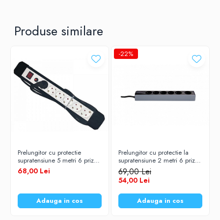
3 x 1,5
Produse similare
Nr. prize
-22%
6
Amperaj (A)
16
Putere max. (W)
Prelungitor cu protectie
Prelungitor cu protectie la
3680
supratensiune 5 metri 6 prize
supratensiune 2 metri 6 prize
intrerupator cablu 3 X 1.5mm
intrerupator cablu 3 x 1.5mm
68,00 Lei
69,00 Lei
Alien
SPN2092
Tensiune alimentare (V)
54,00 Lei
Adauga in cos
Adauga in cos
230