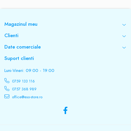
Da
Magazinul meu
Dimensiuni ( L x l x î )
Clienti
150 x 130 x 155 mm
Date comerciale
Greutate
Suport clienti
7,2 Kg
Luni-Vineri: 09:00 - 19:00
0759 133 116
Material
0757 368 989
office@eso-store.ro
Metal
Culoare
Negru