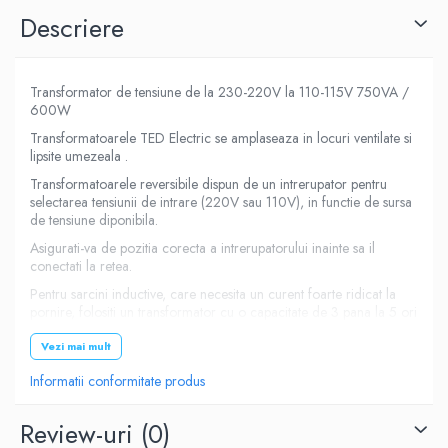
Descriere
Transformator de tensiune de la 230-220V la 110-115V 750VA /
600W
Transformatoarele TED Electric se amplaseaza in locuri ventilate si
lipsite umezeala .
Transformatoarele reversibile dispun de un intrerupator pentru
selectarea tensiunii de intrare (220V sau 110V), in functie de sursa
de tensiune diponibila.
Asigurati-va de pozitia corecta a intrerupatorului inainte sa il
conectati la retea.
Pentru sarcini inductive, care necesita un curent foarte ridicat la
pornire, folositi un transformator cu o capacitate de 3 pana la 5 ori
mai mare decat puterea consumatorului.
Vezi mai mult
Verificati puterea consumatorilor, pentru a evita suprasarcina,
supraincalzirea.
Informatii conformitate produs
Conectori intrare schuko
Review-uri
(0)
Conector iesire priza universala