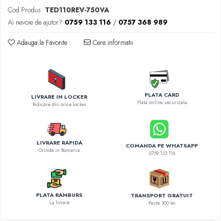
Diverse accesorii auto
Cod Produs:
TED110REV-750VA
Carcase protectie NOCO BOOST
Ai nevoie de ajutor?
0759 133 116
/
0757 368 989
Invertoare Auto
Incarcator masina electrica
Adauga la Favorite
Cere informatii
Aparate de spalat cu presiune
Compresoare
PLATA CARD
LIVRARE IN LOCKER
Plata online securizata
Ridicare din orice locker
LIVRARE RAPIDA
COMANDA PE WHATSAPP
Orinde in Romania
0759 133 116
PLATA RAMBURS
TRANSPORT GRATUIT
La livrare
Peste 300 lei