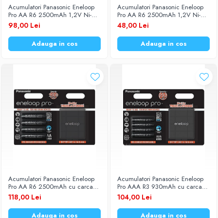
Acumulatori Panasonic Eneloop
Acumulatori Panasonic Eneloop
Baterii Zinc-Aer
Becuri LED
Pro AA R6 2500mAh 1,2V Ni-
Pro AA R6 2500mAh 1,2V Ni-
MH BK-3HCDE/4BE set 4 buc.
MH BK-3HCDE/2BE set 2 buc.
98,00 Lei
48,00 Lei
Aplice LED
Lanterne
Adauga in cos
Adauga in cos
Lampi
Kit-uri vlogging
Electrice
Convertoare tensiune
Prelungitoare
Stabilizatoare tensiune
Ventilatoare
Diverse gadgeturi
Cablu coaxial
Periferice PC
Acumulatori Panasonic Eneloop
Acumulatori Panasonic Eneloop
Accesorii auto
Pro AA R6 2500mAh cu carcasa
Pro AAA R3 930mAh cu carcasa
1,2V Ni-MH BK-3HCDEC4BE set 4
1,2V Ni-MH BK-4HCDEC4BE set
Redresoare
118,00 Lei
104,00 Lei
buc.
4 buc
Roboti pornire
Adauga in cos
Adauga in cos