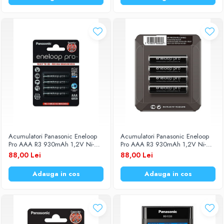
Diverse accesorii auto
Carcase protectie NOCO BOOST
Invertoare Auto
Incarcator masina electrica
Aparate de spalat cu presiune
Compresoare
Acumulatori Panasonic Eneloop
Acumulatori Panasonic Eneloop
Pro AAA R3 930mAh 1,2V Ni-
Pro AAA R3 930mAh 1,2V Ni-
MH BK-4HCDE/4BE set 4 buc.
MH BK-4HCDE/4LE set 4 buc.
88,00 Lei
88,00 Lei
Adauga in cos
Adauga in cos