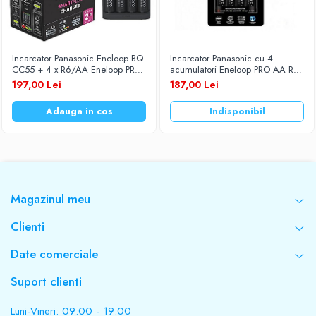
Incarcator Panasonic Eneloop BQ-
Incarcator Panasonic cu 4
CC55 + 4 x R6/AA Eneloop PRO
acumulatori Eneloop PRO AA R6
2500mAh BK-3HCDE EKO
2500mAh Ni-MH 1,2V Smart &
197,00 Lei
187,00 Lei
Quick K-KJ55HCD40E
Adauga in cos
Indisponibil
Magazinul meu
Clienti
Date comerciale
Suport clienti
Luni-Vineri: 09:00 - 19:00