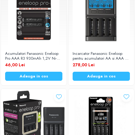
Acumulatori Panasonic Eneloop
Incarcator Panasonic Eneloop
Pro AAA R3 930mAh 1,2V Ni-
pentru acumulatori AA si AAA Ni-
MH BK-4HCDE/2BE set 2 buc.
MH 1.2V cu iesire USB si
46,00 Lei
278,00 Lei
incarcare individuala BQ-CC65
Adauga in cos
Adauga in cos