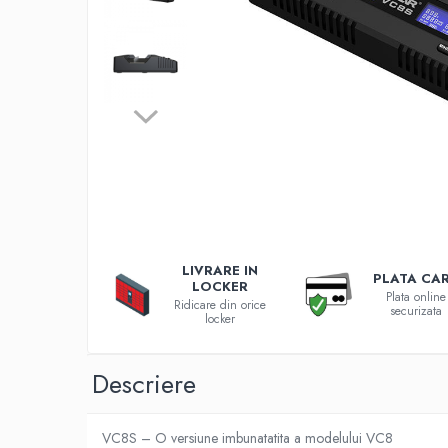
Incarcatoare 12V / 6V AGM / VRLA
Surse de iluminat
Becuri LED
Aplice LED
Lanterne
Lampi
Kit-uri vlogging
Electrice
Convertoare tensiune
Prelungitoare
LIVRARE IN
Stabilizatoare tensiune
PLATA CA
LOCKER
Plata online
Ventilatoare
Ridicare din orice
securizata
locker
Diverse gadgeturi
Cablu coaxial
Descriere
Periferice PC
Accesorii auto
VC8S – O versiune imbunatatita a modelului VC8
Redresoare