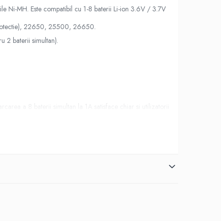
e Ni-MH. Este compatibil cu 1-8 baterii Li-ion 3.6V / 3.7V
otectie), 22650, 25500, 26650.
 2 baterii simultan).
area a 8 baterii simultan la 1A satisface chiar si utilizatorii
or de pe piata nu pot reincarca astfel de baterii. In schimb,
xcesiva a bateriilor Li-ion si Ni-MH, deoarece acest lucru poate