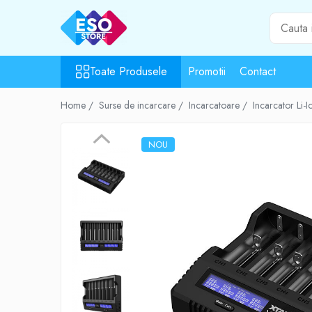
Toate Produsele
Toate Produsele
Promotii
Contact
Toate Categoriile
Surse de energie
Home /
Surse de incarcare /
Incarcatoare /
Incarcator Li-
Baterii
Acumulatori
NOU
UPS-uri
Powerbank-uri
Panouri solare
Generatoare
Surse de incarcare
Incarcatoare
Alimentatoare USB
Incarcatoare auto
Cabluri USB