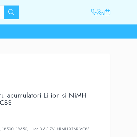
ru acumulatori Li-ion si NiMH
 VC8S
0, 18500, 18650, Li-ion 3.6-3.7V, Ni-MH XTAR VC8S