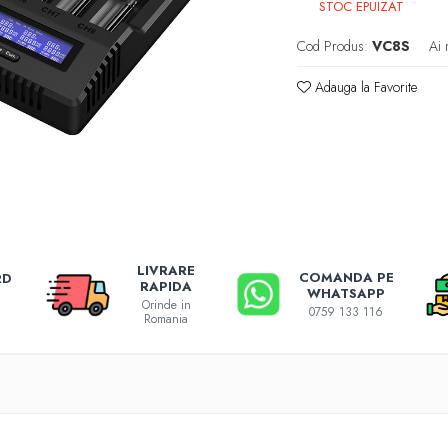
STOC EPUIZAT
Cod Produs:
VC8S
Ai 
Adauga la Favorite
LIVRARE
COMANDA PE
RD
RAPIDA
WHATSAPP
Orinde in
0759 133 116
Romania