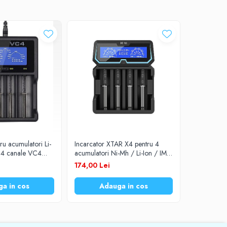
ru acumulatori Li-
Incarcator XTAR X4 pentru 4
r 4 canale VC4
acumulatori Ni-Mh / Li-Ion / IMR
18650 / 14500/
/ INR / ICR 18650 3.6V / 3.7V
174,00 Lei
/AAA
a in cos
Adauga in cos