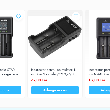
, 18500, 18650, 18700
anale XTAR
Incarcator pentru acumulatori Li-
Incarcator pent
 de regenerare
ion Xtar 2 canale VC2 3,6V /
ion Ni-Mh Xta
21700
3,7V 18650 / 14500/ 26650
3.6V / 3.7V 
67,00 Lei
117,00 Lei
26650 / AA 
in cos
Adauga in cos
Adaug
me) [mm]: 26 x 76