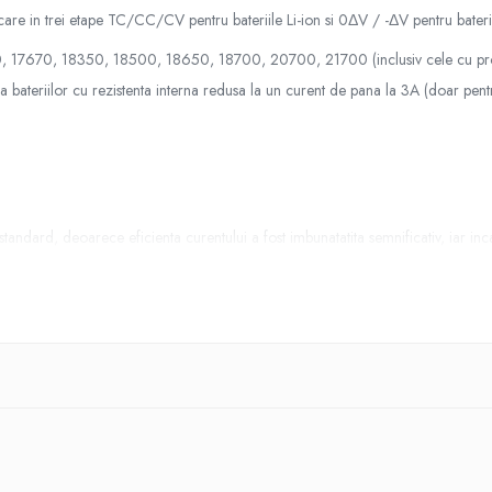
e in trei etape TC/CC/CV pentru bateriile Li-ion si 0ΔV / -ΔV pentru bateriil
7670, 18350, 18500, 18650, 18700, 20700, 21700 (inclusiv cele cu pr
bateriilor cu rezistenta interna redusa la un curent de pana la 3A (doar pentru
ndard, deoarece eficienta curentului a fost imbunatatita semnificativ, iar incarc
ilor descarcate profund si a celor cu tensiune de 0V. Majoritatea incarcatoarel
a o reactiveze.
sibil deteriorate si este posibil sa nu poata fi reactivare. Evitati descarcarea e
ce la defectarea completa a acestora.
on si NiMH cilindrice Xtar VC8S