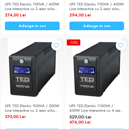
UPS TED Electric 700VA / 400W
UPS TED Electric 700VA / 400W
Baterii Zinc-Aer
Becuri LED
Line Interactive cu 2 iesiri schuko
Line Interactive cu 2 iesiri schuko
TED-700
si display LCD TED-700LCD
274,00 Lei
294,00 Lei
Aplice LED
Lanterne
Adauga in cos
Adauga in cos
Lampi
Kit-uri vlogging
-10%
Electrice
Convertoare tensiune
Prelungitoare
Stabilizatoare tensiune
Ventilatoare
Diverse gadgeturi
Cablu coaxial
Periferice PC
UPS TED Electric 900VA / 500W
UPS TED Electric 1100VA /
Accesorii auto
Line Interactive cu 2 iesiri schuko
600W Line Interactive cu 4 iesiri
si display LCD TED-900
schuko si display LCD TED-1100
Redresoare
375,00 Lei
529,00 Lei
476,00 Lei
Roboti pornire