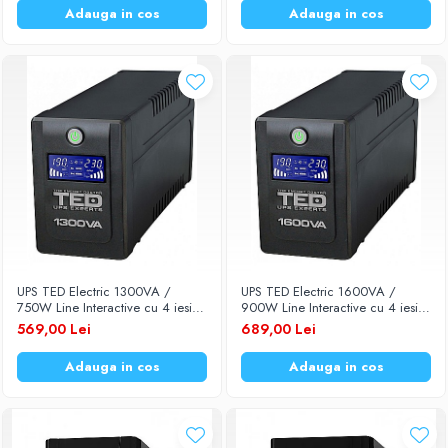
Diverse accesorii auto
Adauga in cos
Adauga in cos
Carcase protectie NOCO BOOST
Invertoare Auto
Incarcator masina electrica
Aparate de spalat cu presiune
Compresoare
UPS TED Electric 1300VA /
UPS TED Electric 1600VA /
750W Line Interactive cu 4 iesiri
900W Line Interactive cu 4 iesiri
schuko si display LCD TED-1300
schuko si display LCD TED-1600
569,00 Lei
689,00 Lei
Adauga in cos
Adauga in cos