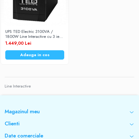
UPS TED Electric 3100VA /
1800W Line Interactive cu 3 iesiri
schuko si display LCD TED-3100
1.449,00 Lei
Adauga in cos
Line Interactive
Magazinul meu
Clienti
Date comerciale