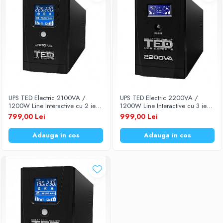
UPS TED Electric 2100VA /
UPS TED Electric 2200VA /
1200W Line Interactive cu 2 iesiri
1200W Line Interactive cu 3 iesiri
schuko si display LCD TED-2100
schuko si display LCD TED-2200
799,00 Lei
999,00 Lei
Adauga in cos
Adauga in cos