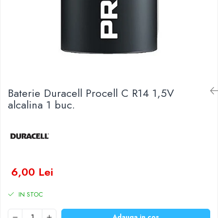
Baterii Zinc-Aer
Becuri LED
Aplice LED
Lanterne
Lampi
Kit-uri vlogging
Electrice
Baterie Duracell Procell C R14 1,5V
Convertoare tensiune
alcalina 1 buc.
Prelungitoare
Stabilizatoare tensiune
Ventilatoare
Diverse gadgeturi
Cablu coaxial
Periferice PC
6,00 Lei
Accesorii auto
IN STOC
Redresoare
Roboti pornire
Adauga in cos