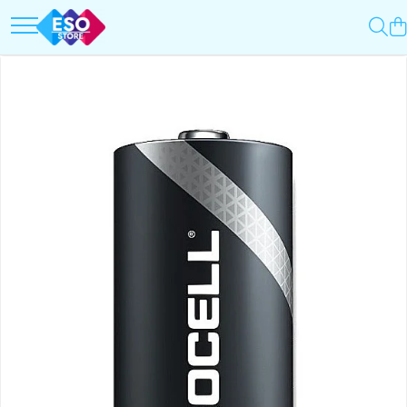
Toate Categoriile
Top Categorii
Surse de energie
Incarcatoare auto
Baterii
Roboti pornire
Acumulatori
Redresoare
UPS-uri
Baterii Alcaline Tip AG
Powerbank-uri
Acumulatori
Panouri solare
Incarcatoare
Generatoare
Becuri LED
Surse de incarcare
Prelungitoare
Incarcatoare
Alimentatoare USB
UPS-uri
Incarcatoare auto
Stabilizatoare tensiune
Cabluri USB
Incarcatoare auto
Incarcatoare 12V / 6V AGM / VRLA
Cabluri USB
Surse de iluminat