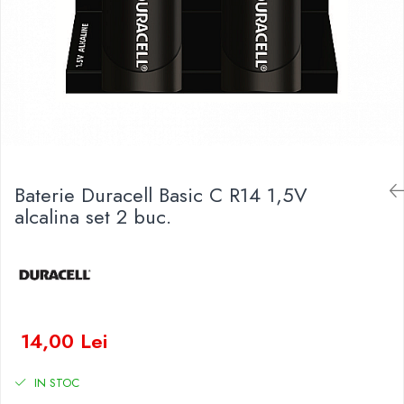
Baterii Zinc-Aer
Becuri LED
Aplice LED
Lanterne
Lampi
Kit-uri vlogging
Electrice
Convertoare tensiune
Baterie Duracell Basic C R14 1,5V
Prelungitoare
alcalina set 2 buc.
Stabilizatoare tensiune
Ventilatoare
Diverse gadgeturi
Cablu coaxial
Periferice PC
14,00 Lei
Accesorii auto
Redresoare
IN STOC
Roboti pornire