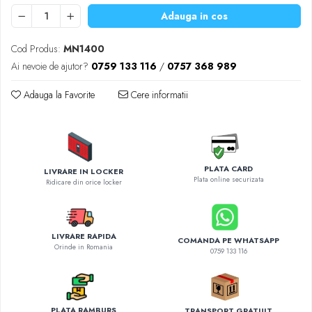
Diverse accesorii auto
Adauga in cos
Carcase protectie NOCO BOOST
Invertoare Auto
Cod Produs:
MN1400
Incarcator masina electrica
Ai nevoie de ajutor?
0759 133 116
/
0757 368 989
Aparate de spalat cu presiune
Adauga la Favorite
Cere informatii
Compresoare
PLATA CARD
LIVRARE IN LOCKER
Plata online securizata
Ridicare din orice locker
LIVRARE RAPIDA
COMANDA PE WHATSAPP
Orinde in Romania
0759 133 116
PLATA RAMBURS
TRANSPORT GRATUIT