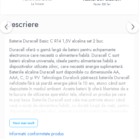
La livrare
Peste 300 lei
Descriere
Baterie Duracell Basic C R14 1,5V alcalina set 2 buc.
Duracell oferă o gamă largă de baterii pentru echipamente
electronice care necesită o alimentare fiabilă. Duracell C sunt
baterii alcaline universale, ideale pentru alimentarea fiabilă a
dispozitivelor utilizate zilnic, care necesită energie suplimentară.
Bateriile alcaline Duracell sunt disponibile cu dimensiunile AA,
AAA, C, D şi 9V. Tehnologia Duralock păstrează bateriile Duracell
nefolosite fără să piardă energie până la 10 ani, atunci când sunt
depozitate în mediul ambiant. Aceste baterii îţi oferă libertatea de a
te bucura de utilizarea aparatelor tale, oferind un produs pe care
te poţi baza. Bateriile Duracell sunt cele mai potrivite atunci când
cauţi o sursă de alimentare fiabilă, cu durată lungă de viaţă, pentru
dispozitivele utilizate zilnic, precum jucăriile motorizate, lanternele,
consolele portabile de jocuri, telecomenzile, playerele de CD-uri
etc.
Vezi mai mult
Informatii conformitate produs