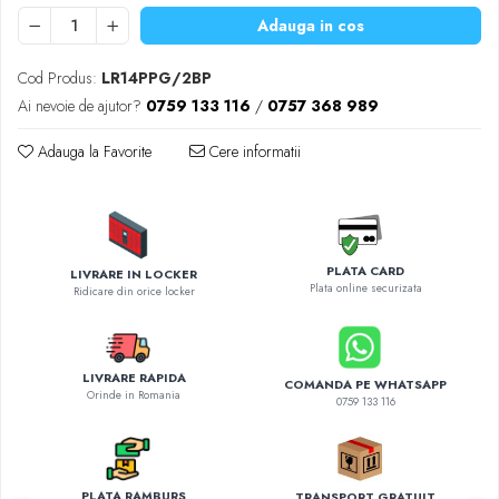
Diverse accesorii auto
Adauga in cos
Carcase protectie NOCO BOOST
Invertoare Auto
Cod Produs:
LR14PPG/2BP
Incarcator masina electrica
Ai nevoie de ajutor?
0759 133 116
/
0757 368 989
Aparate de spalat cu presiune
Adauga la Favorite
Cere informatii
Compresoare
PLATA CARD
LIVRARE IN LOCKER
Plata online securizata
Ridicare din orice locker
LIVRARE RAPIDA
COMANDA PE WHATSAPP
Orinde in Romania
0759 133 116
PLATA RAMBURS
TRANSPORT GRATUIT