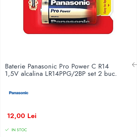
Baterii Zinc-Aer
Becuri LED
Aplice LED
Lanterne
Lampi
Kit-uri vlogging
Electrice
Convertoare tensiune
Baterie Panasonic Pro Power C R14
Prelungitoare
1,5V alcalina LR14PPG/2BP set 2 buc.
Stabilizatoare tensiune
Ventilatoare
Diverse gadgeturi
Cablu coaxial
Periferice PC
Accesorii auto
12,00 Lei
Redresoare
IN STOC
Roboti pornire