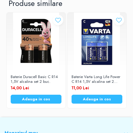
Produse similare
Baterie Duracell Basic C R14
Baterie Varta Long Life Power
1,5V alcalina set 2 buc.
C R14 1,5V alcalina set 2
buc.
14,00 Lei
11,00 Lei
Adauga in cos
Adauga in cos
Magazinul meu