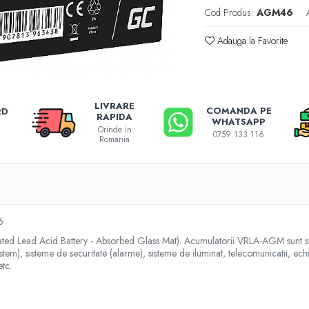
Cod Produs:
AGM46
Adauga la Favorite
LIVRARE
COMANDA PE
RD
RAPIDA
WHATSAPP
Orinde in
0759 133 116
Romania
6
Lead Acid Battery - Absorbed Glass Mat). Acumulatorii VRLA-AGM sunt sigilat
stem), sisteme de securitate (alarme), sisteme de iluminat, telecomunicatii, ec
etc.