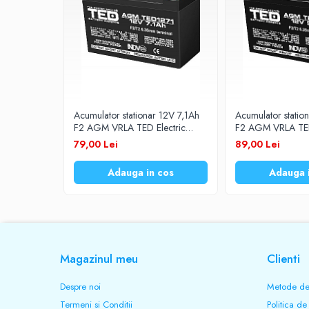
Prelungitoare
UPS-uri
Stabilizatoare tensiune
Incarcatoare auto
Cabluri USB
Acumulator stationar 12V 7,1Ah
Acumulator statio
Baterii Zinc-Aer
F2 AGM VRLA TED Electric
F2 AGM VRLA TED
TED1271F2
TED1291
Toate Produsele
79,00 Lei
89,00 Lei
Adauga in cos
Adauga 
Magazinul meu
Clienti
Despre noi
Metode de
Termeni si Conditii
Politica de