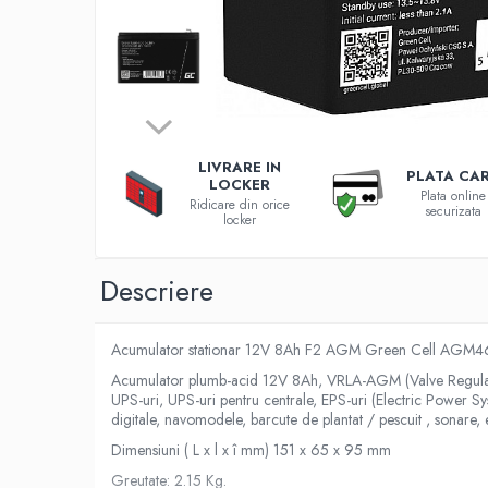
Incarcatoare 12V / 6V AGM / VRLA
Surse de iluminat
Becuri LED
Aplice LED
Lanterne
Lampi
LIVRARE IN
PLATA CA
Kit-uri vlogging
LOCKER
Plata online
Ridicare din orice
Electrice
securizata
locker
Convertoare tensiune
Prelungitoare
Descriere
Stabilizatoare tensiune
Ventilatoare
Acumulator stationar 12V 8Ah F2 AGM Green Cell AGM4
Diverse gadgeturi
Acumulator plumb-acid 12V 8Ah, VRLA-AGM (Valve Regulated 
Cablu coaxial
UPS-uri, UPS-uri pentru centrale, EPS-uri (Electric Power Sy
Periferice PC
digitale, navomodele, barcute de plantat / pescuit , sonare, 
Accesorii auto
Dimensiuni ( L x l x î mm) 151 x 65 x 95 mm
Redresoare
Greutate: 2.15 Kg.