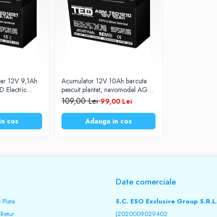
nar 12V 9,1Ah
Acumulator 12V 10Ah barcuta
 Electric
pescuit plantat, navomodel AGM
VRLA TED Electric
109,00 Lei
99,00 Lei
in cos
Adauga in cos
Date comerciale
 Plata
S.C. ESO Exclusive Group S.R.L
 Retur
J2020009029402