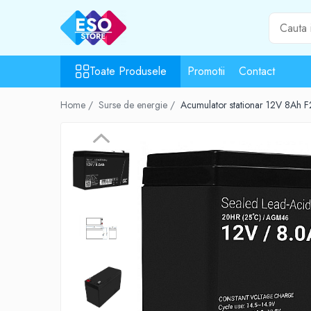
Toate Produsele
Toate Produsele
Promotii
Contact
Toate Categoriile
Surse de energie
Home /
Surse de energie /
Acumulator stationar 12V 8A
Baterii
Acumulatori
UPS-uri
Powerbank-uri
Panouri solare
Generatoare
Surse de incarcare
Incarcatoare
Alimentatoare USB
Incarcatoare auto
Cabluri USB