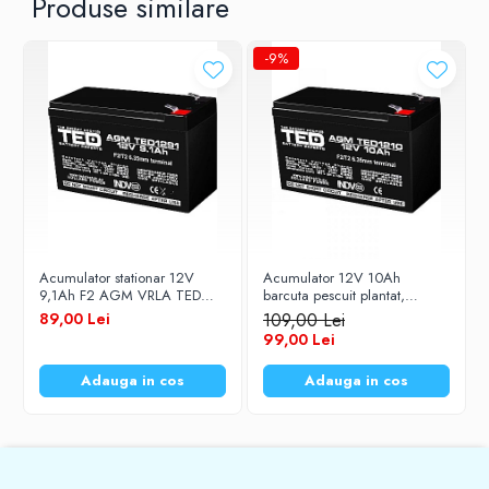
Produse similare
-9%
Acumulator stationar 12V
Acumulator 12V 10Ah
9,1Ah F2 AGM VRLA TED
barcuta pescuit plantat,
Electric TED1291
navomodel AGM VRLA TED
89,00 Lei
109,00 Lei
Electric
99,00 Lei
Adauga in cos
Adauga in cos