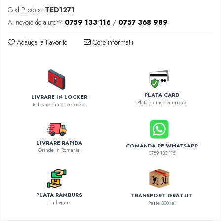
Diverse accesorii auto
Cod Produs:
TED1271
Carcase protectie NOCO BOOST
Ai nevoie de ajutor?
0759 133 116
/
0757 368 989
Invertoare Auto
Incarcator masina electrica
Adauga la Favorite
Cere informatii
Aparate de spalat cu presiune
Compresoare
PLATA CARD
LIVRARE IN LOCKER
Plata online securizata
Ridicare din orice locker
LIVRARE RAPIDA
COMANDA PE WHATSAPP
Orinde in Romania
0759 133 116
PLATA RAMBURS
TRANSPORT GRATUIT
La livrare
Peste 300 lei