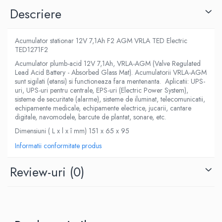
Descriere
Acumulator stationar 12V 7,1Ah F2 AGM VRLA TED Electric
TED1271F2
Acumulator plumb-acid 12V 7,1Ah, VRLA-AGM (Valve Regulated
Lead Acid Battery - Absorbed Glass Mat). Acumulatorii VRLA-AGM
sunt sigilati (etansi) si functioneaza fara mentenanta. Aplicatii: UPS-
uri, UPS-uri pentru centrale, EPS-uri (Electric Power System),
sisteme de securitate (alarme), sisteme de iluminat, telecomunicatii,
echipamente medicale, echipamente electrice, jucarii, cantare
digitale, navomodele, barcute de plantat, sonare, etc.
Dimensiuni ( L x l x î mm) 151 x 65 x 95
Informatii conformitate produs
Review-uri
(0)