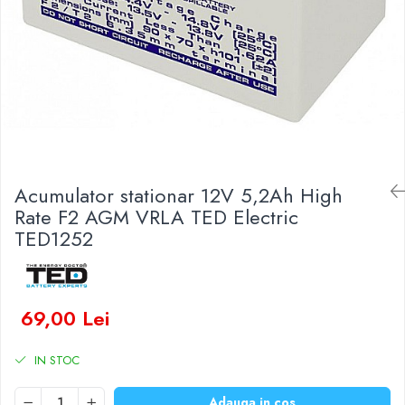
Baterii Zinc-Aer
Becuri LED
Aplice LED
Lanterne
Lampi
Kit-uri vlogging
Electrice
Convertoare tensiune
Acumulator stationar 12V 5,2Ah High
Prelungitoare
Rate F2 AGM VRLA TED Electric
Stabilizatoare tensiune
TED1252
Ventilatoare
Diverse gadgeturi
Cablu coaxial
69,00 Lei
Periferice PC
Accesorii auto
IN STOC
Redresoare
Roboti pornire
Adauga in cos