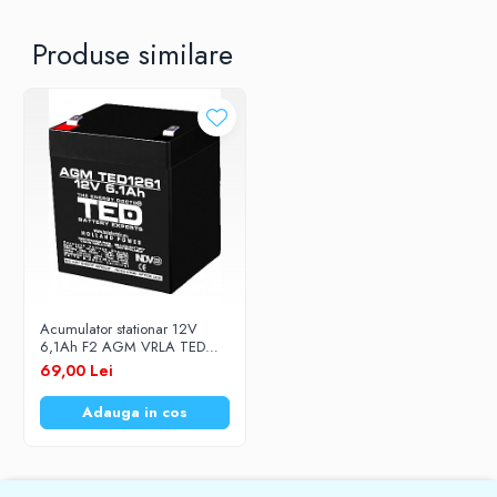
Produse similare
Acumulator stationar 12V
6,1Ah F2 AGM VRLA TED
Electric TED1261
69,00 Lei
Adauga in cos