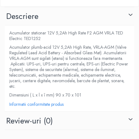
Descriere
Acumulator stationar 12V 5,2Ah High Rate F2 AGM VRLA TED
Electric TED1252
Acumulator plumb-acid 12V 5,2Ah High Rate, VRLA-AGM (Valve
Regulated Lead Acid Battery - Absorbed Glass Mat). Acumulatorii
VRLA-AGM sunt sigilati (etansi) si functioneaza fara mentenanta.
Aplicatii: UPS-uri, UPS-uri pentru centrale, EPS-uri (Electric Power
System), sisteme de securitate (alarme), sisteme de iluminat,
telecomunicatii, echipamente medicale, echipamente electrice,
jucarii, cantare digitale, navomodele, barcute de plantat, sonare,
etc.
Dimensiuni ( L x l x î mm) 90 x 70 x 101
Informatii conformitate produs
Review-uri
(0)