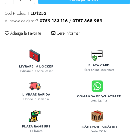
Diverse accesorii auto
Carcase protectie NOCO BOOST
Cod Produs:
TED1252
Invertoare Auto
Ai nevoie de ajutor?
0759 133 116
/
0757 368 989
Incarcator masina electrica
Adauga la Favorite
Cere informatii
Aparate de spalat cu presiune
Compresoare
PLATA CARD
LIVRARE IN LOCKER
Plata online securizata
Ridicare din orice locker
LIVRARE RAPIDA
COMANDA PE WHATSAPP
Orinde in Romania
0759 133 116
PLATA RAMBURS
TRANSPORT GRATUIT
La livrare
Peste 300 lei