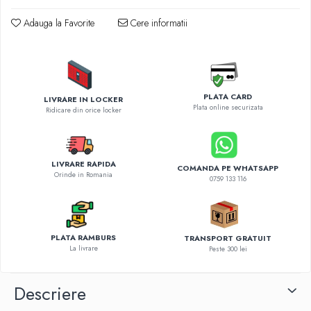
Diverse accesorii auto
Carcase protectie NOCO BOOST
Adauga la Favorite
Cere informatii
Invertoare Auto
Incarcator masina electrica
Aparate de spalat cu presiune
Compresoare
PLATA CARD
LIVRARE IN LOCKER
Plata online securizata
Ridicare din orice locker
LIVRARE RAPIDA
COMANDA PE WHATSAPP
Orinde in Romania
0759 133 116
PLATA RAMBURS
TRANSPORT GRATUIT
La livrare
Peste 300 lei
Descriere