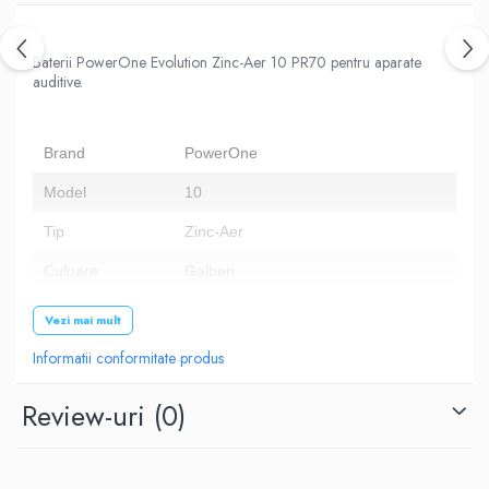
Baterii PowerOne Evolution Zinc-Aer 10 PR70 pentru aparate
auditive.
Brand
PowerOne
Model
10
Tip
Zinc-Aer
Culoare
Galben
Tensiune
1.45V
Vezi mai mult
Dimensiune
5.8 x 3.6 mm
Informatii conformitate produs
Alte coduri
B0104, B20PA, AC10 / 230E, PR70, HA10, 
Review-uri
(0)
Numar baterii
60