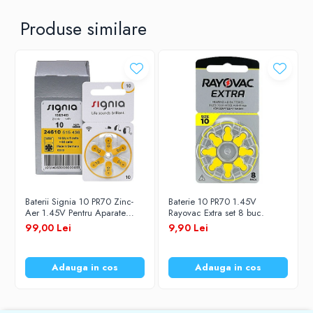
Produse similare
Baterii Signia 10 PR70 Zinc-
Baterie 10 PR70 1.45V
Aer 1.45V Pentru Aparate
Rayovac Extra set 8 buc.
Auditive Set 60 Baterii
99,00 Lei
9,90 Lei
Adauga in cos
Adauga in cos