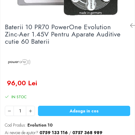
Baterii Zinc-Aer
Becuri LED
Aplice LED
Lanterne
Baterii 10 PR70 PowerOne Evolution
Lampi
Zinc-Aer 1.45V Pentru Aparate Auditive
cutie 60 Baterii
Kit-uri vlogging
Electrice
Convertoare tensiune
Prelungitoare
Stabilizatoare tensiune
Ventilatoare
96,00 Lei
Diverse gadgeturi
Cablu coaxial
IN STOC
Periferice PC
Adauga in cos
Accesorii auto
Redresoare
Cod Produs:
Evolution 10
Roboti pornire
Ai nevoie de ajutor?
0759 133 116
/
0757 368 989