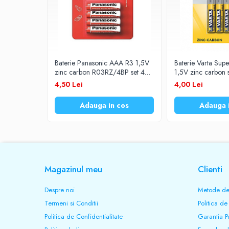
Prelungitoare
UPS-uri
Stabilizatoare tensiune
Incarcatoare auto
Baterie Panasonic AAA R3 1,5V
Baterie Varta Sup
zinc carbon R03RZ/4BP set 4
1,5V zinc carbon s
Cabluri USB
buc.
4,50 Lei
4,00 Lei
Baterii Zinc-Aer
Toate Produsele
Adauga in cos
Adauga 
Magazinul meu
Clienti
Despre noi
Metode de
Termeni si Conditii
Politica de
Politica de Confidentialitate
Garantia P