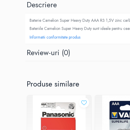
Descriere
Roboti pornire
Diverse accesorii auto
Carcase protectie NOCO BOOST
Baterie Camelion Super Heavy Duty AAA R3 1,5V zinc carb
Invertoare Auto
Bateriile Camelion Super Heavy Duty sunt ideale pentru cea
Incarcator masina electrica
Informatii conformitate produs
Aparate de spalat cu presiune
Review-uri
(0)
Compresoare
Top Branduri
Top Categorii
Incarcatoare auto
Produse similare
Roboti pornire
Redresoare
Baterii Alcaline Tip AG
Acumulatori
Incarcatoare
Becuri LED