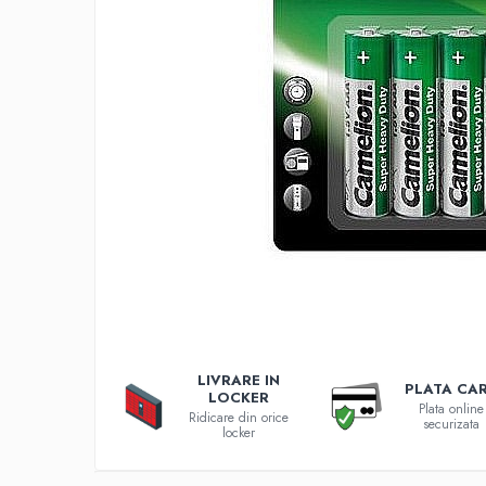
Incarcatoare 12V / 6V AGM / VRLA
Surse de iluminat
Becuri LED
Aplice LED
Lanterne
Lampi
Kit-uri vlogging
Electrice
Convertoare tensiune
Prelungitoare
Stabilizatoare tensiune
Ventilatoare
Diverse gadgeturi
LIVRARE IN
Cablu coaxial
PLATA CA
LOCKER
Plata online
Periferice PC
Ridicare din orice
securizata
locker
Accesorii auto
Redresoare