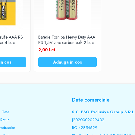
erLife AAA R3
Baterie Toshiba Heavy Duty AAA
et 4 buc.
R3 1,5V zinc carbon bulk 2 buc
2,00 Lei
in cos
Adauga in cos
Date comerciale
 Plata
S.C. ESO Exclusive Group S.R.L
 Retur
J2020009029402
roduselor
RO 42854629