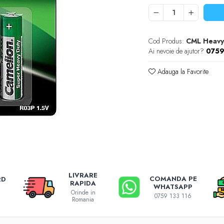
Cod Produs:
CML Heavy
Ai nevoie de ajutor?
0759
Adauga la Favorite
LIVRARE
COMANDA PE
RD
RAPIDA
WHATSAPP
Orinde in
0759 133 116
Romania