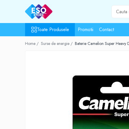
Toate Produsele
Toate Produsele
Promotii
Contact
Toate Categoriile
Surse de energie
Home /
Surse de energie /
Baterie Camelion Super Heavy D
Baterii
Acumulatori
UPS-uri
Powerbank-uri
Panouri solare
Generatoare
Surse de incarcare
Incarcatoare
Alimentatoare USB
Incarcatoare auto
Cabluri USB