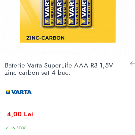
Baterii Zinc-Aer
Becuri LED
Aplice LED
Lanterne
Lampi
Kit-uri vlogging
Electrice
Convertoare tensiune
Baterie Varta SuperLife AAA R3 1,5V
Prelungitoare
zinc carbon set 4 buc.
Stabilizatoare tensiune
Ventilatoare
Diverse gadgeturi
Cablu coaxial
Periferice PC
4,00 Lei
Accesorii auto
Redresoare
IN STOC
Roboti pornire