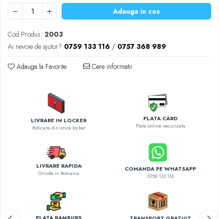
Diverse accesorii auto
Adauga in cos
Carcase protectie NOCO BOOST
Invertoare Auto
Cod Produs:
2003
Incarcator masina electrica
Ai nevoie de ajutor?
0759 133 116
/
0757 368 989
Aparate de spalat cu presiune
Adauga la Favorite
Cere informatii
Compresoare
PLATA CARD
LIVRARE IN LOCKER
Plata online securizata
Ridicare din orice locker
LIVRARE RAPIDA
COMANDA PE WHATSAPP
Orinde in Romania
0759 133 116
PLATA RAMBURS
TRANSPORT GRATUIT