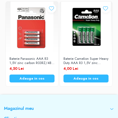
Baterie Panasonic AAA R3
Baterie Camelion Super Heavy
1,5V zinc carbon R03RZ/4BP
Duty AAA R3 1,5V zinc
set 4 buc.
carbon set 4 buc.
4,50 Lei
4,00 Lei
Adauga in cos
Adauga in cos
Magazinul meu