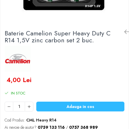
Baterii Zinc-Aer
Becuri LED
Aplice LED
Lanterne
Lampi
Baterie Camelion Super Heavy Duty C
R14 1,5V zinc carbon set 2 buc.
Kit-uri vlogging
Electrice
Convertoare tensiune
Prelungitoare
Stabilizatoare tensiune
Ventilatoare
4,00 Lei
Diverse gadgeturi
Cablu coaxial
IN STOC
Periferice PC
Adauga in cos
Accesorii auto
Redresoare
Cod Produs:
CML Heavy R14
Roboti pornire
Ai nevoie de ajutor?
0759 133 116
/
0757 368 989