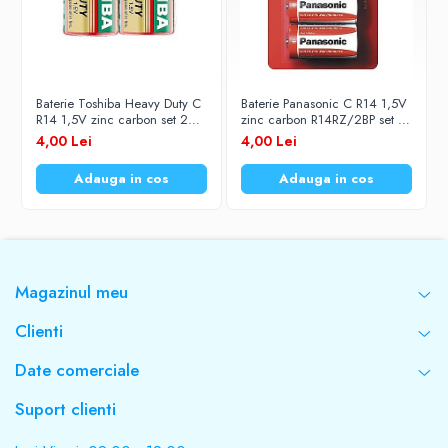
Baterie Toshiba Heavy Duty C
Baterie Panasonic C R14 1,5V
R14 1,5V zinc carbon set 2
zinc carbon R14RZ/2BP set 2
buc.
buc.
4,00 Lei
4,00 Lei
Adauga in cos
Adauga in cos
Magazinul meu
Clienti
Date comerciale
Suport clienti