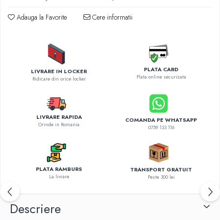
Diverse accesorii auto
Carcase protectie NOCO BOOST
Adauga la Favorite
Cere informatii
Invertoare Auto
Incarcator masina electrica
Aparate de spalat cu presiune
Compresoare
PLATA CARD
LIVRARE IN LOCKER
Plata online securizata
Ridicare din orice locker
LIVRARE RAPIDA
COMANDA PE WHATSAPP
Orinde in Romania
0759 133 116
PLATA RAMBURS
TRANSPORT GRATUIT
La livrare
Peste 300 lei
Descriere