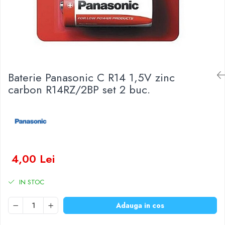
Baterii Zinc-Aer
Becuri LED
Aplice LED
Lanterne
Lampi
Kit-uri vlogging
Baterie Panasonic C R14 1,5V zinc
Electrice
carbon R14RZ/2BP set 2 buc.
Convertoare tensiune
Prelungitoare
Stabilizatoare tensiune
Ventilatoare
Diverse gadgeturi
4,00 Lei
Cablu coaxial
Periferice PC
IN STOC
Accesorii auto
Redresoare
Adauga in cos
Roboti pornire