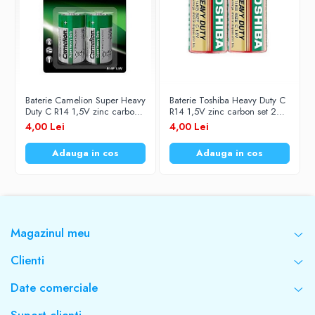
Baterie Camelion Super Heavy
Baterie Toshiba Heavy Duty C
Duty C R14 1,5V zinc carbon
R14 1,5V zinc carbon set 2
set 2 buc.
buc.
4,00 Lei
4,00 Lei
Adauga in cos
Adauga in cos
Magazinul meu
Clienti
Date comerciale