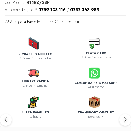
Diverse accesorii auto
Cod Produs:
R14RZ/2BP
Carcase protectie NOCO BOOST
Ai nevoie de ajutor?
0759 133 116
/
0757 368 989
Invertoare Auto
Adauga la Favorite
Cere informatii
Incarcator masina electrica
Aparate de spalat cu presiune
Compresoare
PLATA CARD
LIVRARE IN LOCKER
Plata online securizata
Ridicare din orice locker
LIVRARE RAPIDA
COMANDA PE WHATSAPP
Orinde in Romania
0759 133 116
PLATA RAMBURS
TRANSPORT GRATUIT
La livrare
Peste 300 lei