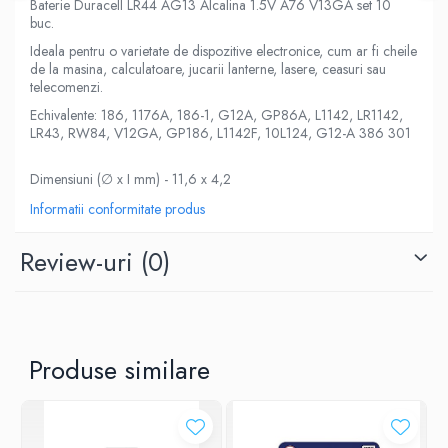
Baterie Duracell LR44 AG13 Alcalina 1.5V A76 V13GA set 10
buc.
Ideala pentru o varietate de dispozitive electronice, cum ar fi cheile
de la masina, calculatoare, jucarii lanterne, lasere, ceasuri sau
telecomenzi.
Echivalente: 186, 1176A, 186-1, G12A, GP86A, L1142, LR1142,
LR43, RW84, V12GA, GP186, L1142F, 10L124, G12-A 386 301
Dimensiuni (∅ x I mm) - 11,6 x 4,2
Informatii conformitate produs
Review-uri
(0)
Produse similare