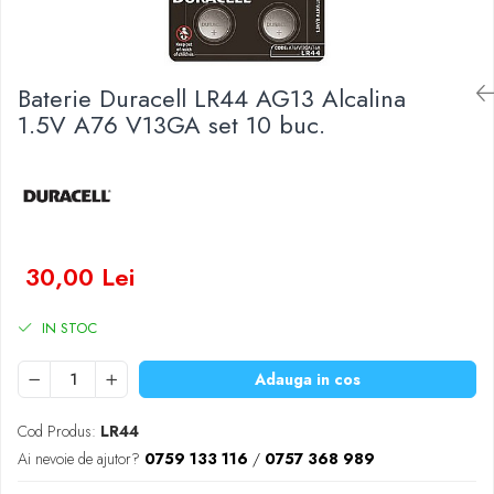
Baterii Zinc-Aer
Becuri LED
Aplice LED
Lanterne
Baterie Duracell LR44 AG13 Alcalina
Lampi
1.5V A76 V13GA set 10 buc.
Kit-uri vlogging
Electrice
Convertoare tensiune
Prelungitoare
Stabilizatoare tensiune
30,00 Lei
Ventilatoare
Diverse gadgeturi
IN STOC
Cablu coaxial
Adauga in cos
Periferice PC
Accesorii auto
Cod Produs:
LR44
Redresoare
Ai nevoie de ajutor?
0759 133 116
/
0757 368 989
Roboti pornire