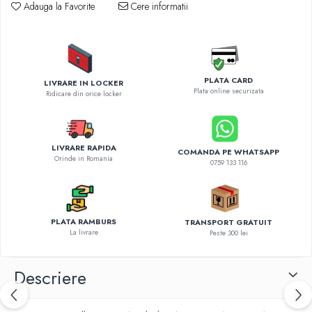
Diverse accesorii auto
Adauga la Favorite
Cere informatii
Carcase protectie NOCO BOOST
Invertoare Auto
Incarcator masina electrica
Aparate de spalat cu presiune
PLATA CARD
LIVRARE IN LOCKER
Plata online securizata
Compresoare
Ridicare din orice locker
LIVRARE RAPIDA
COMANDA PE WHATSAPP
Orinde in Romania
0759 133 116
PLATA RAMBURS
TRANSPORT GRATUIT
La livrare
Peste 300 lei
Descriere