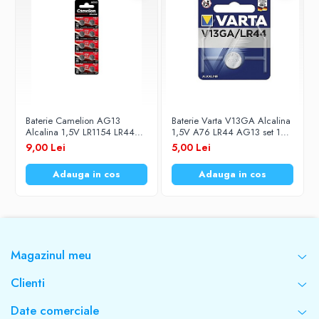
Baterie Camelion AG13
Baterie Varta V13GA Alcalina
Alcalina 1,5V LR1154 LR44
1,5V A76 LR44 AG13 set 1
set 10 buc.
buc.
9,00 Lei
5,00 Lei
Adauga in cos
Adauga in cos
Magazinul meu
Clienti
Date comerciale