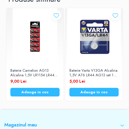
Baterie Camelion AG13
Baterie Varta V13GA Alcalina
Alcalina 1,5V LR1154 LR44
1,5V A76 LR44 AG13 set 1
set 10 buc.
buc.
9,00 Lei
5,00 Lei
Adauga in cos
Adauga in cos
Magazinul meu