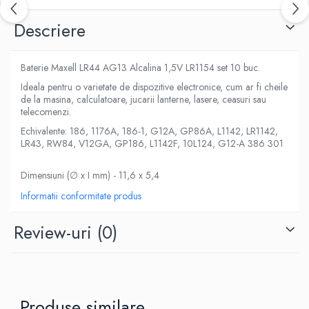
Descriere
Baterie Maxell LR44 AG13 Alcalina 1,5V LR1154 set 10 buc.
Ideala pentru o varietate de dispozitive electronice, cum ar fi cheile
de la masina, calculatoare, jucarii lanterne, lasere, ceasuri sau
telecomenzi.
Echivalente: 186, 1176A, 186-1, G12A, GP86A, L1142, LR1142,
LR43, RW84, V12GA, GP186, L1142F, 10L124, G12-A 386 301
Dimensiuni (∅ x I mm) - 11,6 x 5,4
Informatii conformitate produs
Review-uri
(0)
Produse similare