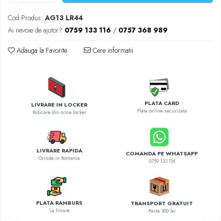
Diverse accesorii auto
Carcase protectie NOCO BOOST
Cod Produs:
AG13 LR44
Invertoare Auto
Ai nevoie de ajutor?
0759 133 116
/
0757 368 989
Incarcator masina electrica
Adauga la Favorite
Cere informatii
Aparate de spalat cu presiune
Compresoare
PLATA CARD
LIVRARE IN LOCKER
Plata online securizata
Ridicare din orice locker
LIVRARE RAPIDA
COMANDA PE WHATSAPP
Orinde in Romania
0759 133 116
PLATA RAMBURS
TRANSPORT GRATUIT
La livrare
Peste 300 lei