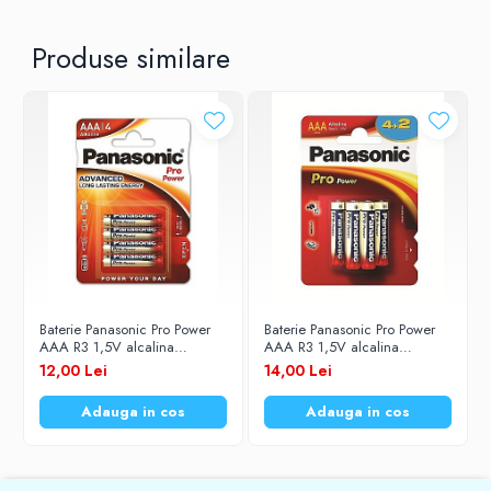
Produse similare
Baterie Panasonic Pro Power
Baterie Panasonic Pro Power
AAA R3 1,5V alcalina
AAA R3 1,5V alcalina
LR03PPG/4BP set 4 buc.
LR03PPG/6BP set 6 buc.
12,00 Lei
14,00 Lei
Adauga in cos
Adauga in cos