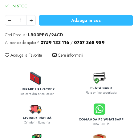
Diverse accesorii auto
IN STOC
Carcase protectie NOCO BOOST
Invertoare Auto
Adauga in cos
Incarcator masina electrica
Aparate de spalat cu presiune
Cod Produs:
LR03PPG/24CD
Compresoare
Ai nevoie de ajutor?
0759 133 116
/
0757 368 989
Adauga la Favorite
Cere informatii
PLATA CARD
LIVRARE IN LOCKER
Plata online securizata
Ridicare din orice locker
LIVRARE RAPIDA
COMANDA PE WHATSAPP
Orinde in Romania
0759 133 116