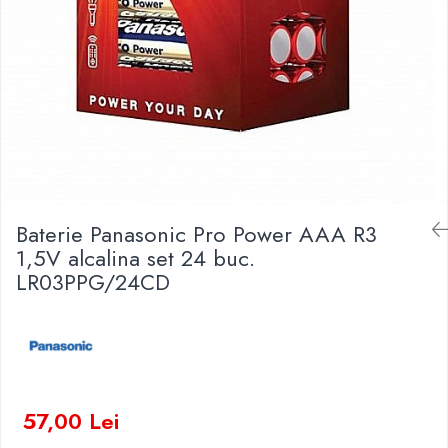
Baterii Zinc-Aer
Becuri LED
Aplice LED
Lanterne
Lampi
Kit-uri vlogging
Electrice
Convertoare tensiune
Prelungitoare
Baterie Panasonic Pro Power AAA R3
Stabilizatoare tensiune
1,5V alcalina set 24 buc.
Ventilatoare
LR03PPG/24CD
Diverse gadgeturi
Cablu coaxial
Periferice PC
Accesorii auto
Redresoare
57,00 Lei
Roboti pornire