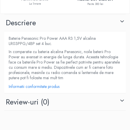
La livrare
Peste 300 lei
Descriere
Baterie Panasonic Pro Power AAA R3 1,5V alcalina
LR03PPG/4BP set 4 buc.
In comparatie cu bateria alcalina Panasonic, noile baterii Pro
Power au avansat in energie de lunga durata. Aceasta tehnologie
face ca bateriile Pro Power sa fie perfect potrivite pentru aparatele
cu consum mare si mediu. Dispozitivele cum ar fi camere foto
profesionale, masinile cu radio comanda si lanternele de mare
putere pot fi folosite mai mult tim
Informatii conformitate produs
Review-uri
(0)