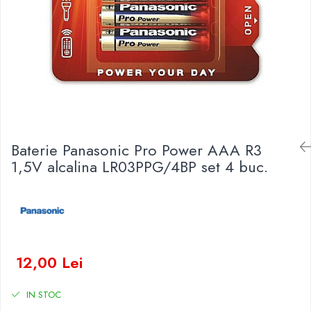
Baterii Zinc-Aer
Becuri LED
Aplice LED
Lanterne
Lampi
Kit-uri vlogging
Electrice
Convertoare tensiune
Baterie Panasonic Pro Power AAA R3
Prelungitoare
1,5V alcalina LR03PPG/4BP set 4 buc.
Stabilizatoare tensiune
Ventilatoare
Diverse gadgeturi
Cablu coaxial
Periferice PC
Accesorii auto
12,00 Lei
Redresoare
IN STOC
Roboti pornire