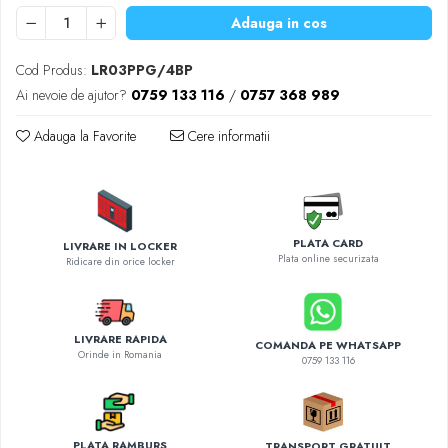
Diverse accesorii auto
Adauga in cos
Carcase protectie NOCO BOOST
Invertoare Auto
Cod Produs:
LR03PPG/4BP
Incarcator masina electrica
Ai nevoie de ajutor?
0759 133 116
/
0757 368 989
Aparate de spalat cu presiune
Adauga la Favorite
Cere informatii
Compresoare
PLATA CARD
LIVRARE IN LOCKER
Plata online securizata
Ridicare din orice locker
LIVRARE RAPIDA
COMANDA PE WHATSAPP
Orinde in Romania
0759 133 116
PLATA RAMBURS
TRANSPORT GRATUIT