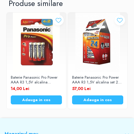
Produse similare
Baterie Panasonic Pro Power
Baterie Panasonic Pro Power
AAA R3 1,5V alcalina
AAA R3 1,5V alcalina set 24
LR03PPG/6BP set 6 buc.
buc. LR03PPG/24CD
14,00 Lei
57,00 Lei
Adauga in cos
Adauga in cos
Magazinul meu